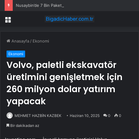
Nusaybin’de 7 Bin Paket Kaçak Sigara Ele Geçirildi
Menü
Anasayfa
/
Ekonomi
Ekonomi
Volvo, paletli ekskavatör
üretimini genişletmek için
260 milyon dolar yatırım
yapacak
MEHMET HAZBİN KAZBEK
Haziran 10, 2025
0
0
Bir dakikadan az