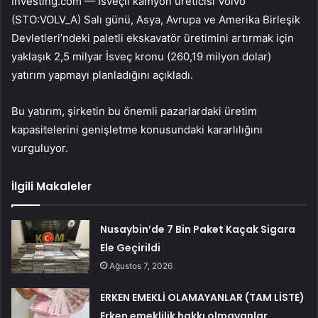
Investing.com — İsveçli kamyon üreticisi Volvo
(STO:VOLV_A) Salı günü, Asya, Avrupa ve Amerika Birleşik
Devletleri’ndeki paletli ekskavatör üretimini artırmak için
yaklaşık 2,5 milyar İsveç kronu (260,19 milyon dolar)
yatırım yapmayı planladığını açıkladı.
Bu yatırım, şirketin bu önemli pazarlardaki üretim
kapasitelerini genişletme konusundaki kararlılığını
vurguluyor.
İlgili Makaleler
Nusaybin’de 7 Bin Paket Kaçak Sigara
Ele Geçirildi
Ağustos 7, 2026
ERKEN EMEKLİ OLAMAYANLAR (TAM LİSTE)
Erken emeklilik hakkı olmayanlar