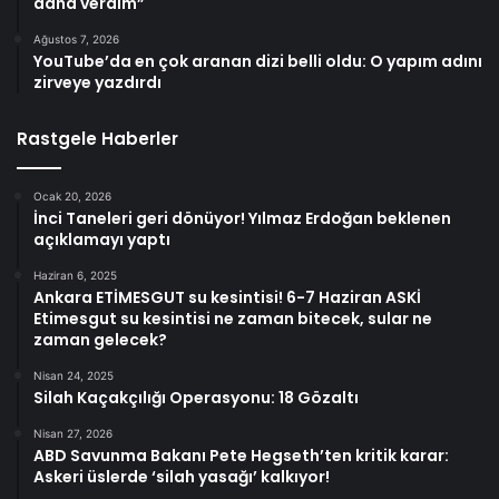
daha verdim”
Ağustos 7, 2026
YouTube’da en çok aranan dizi belli oldu: O yapım adını
zirveye yazdırdı
Rastgele Haberler
Ocak 20, 2026
İnci Taneleri geri dönüyor! Yılmaz Erdoğan beklenen
açıklamayı yaptı
Haziran 6, 2025
Ankara ETİMESGUT su kesintisi! 6-7 Haziran ASKİ
Etimesgut su kesintisi ne zaman bitecek, sular ne
zaman gelecek?
Nisan 24, 2025
Silah Kaçakçılığı Operasyonu: 18 Gözaltı
Nisan 27, 2026
ABD Savunma Bakanı Pete Hegseth’ten kritik karar:
Askeri üslerde ‘silah yasağı’ kalkıyor!