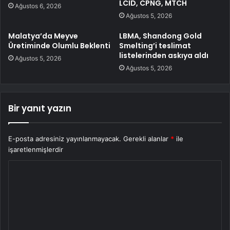
LCID, CPNG, MTCH
Ağustos 6, 2026
Ağustos 5, 2026
Malatya’da Meyve
LBMA, Shandong Gold
Üretiminde Olumlu Beklenti
Smelting’i teslimat
listelerinden askıya aldı
Ağustos 5, 2026
Ağustos 5, 2026
Bir yanıt yazın
E-posta adresiniz yayınlanmayacak.
Gerekli alanlar
*
ile
işaretlenmişlerdir
Y
o
r
u
m