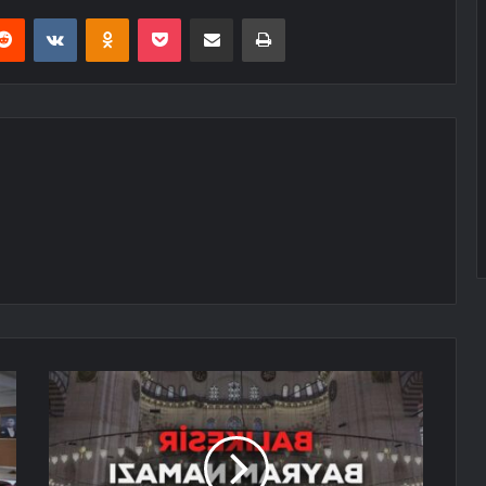
erest
Reddit
VKontakte
Odnoklassniki
Pocket
E-Posta ile paylaş
Yazdır