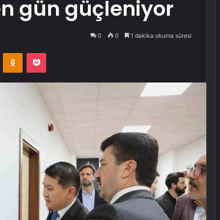
en gün güçleniyor
0
0
1 dakika okuma süresi
VKontakte
Odnoklassniki
Pocket