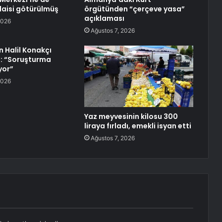
aisi götürülmüş
örgütünden “çerçeve yasa”
açıklaması
2026
Ağustos 7, 2026
n Halil Konakçı
: “Soruşturma
yor”
2026
Yaz meyvesinin kilosu 300
liraya fırladı, emekli isyan etti
Ağustos 7, 2026