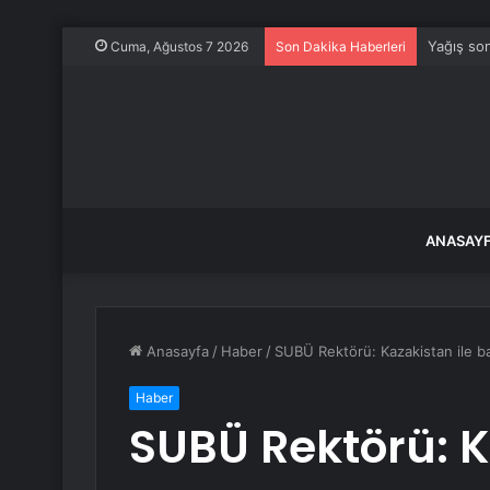
Yağış son
Cuma, Ağustos 7 2026
Son Dakika Haberleri
ANASAY
Anasayfa
/
Haber
/
SUBÜ Rektörü: Kazakistan ile b
Haber
SUBÜ Rektörü: K