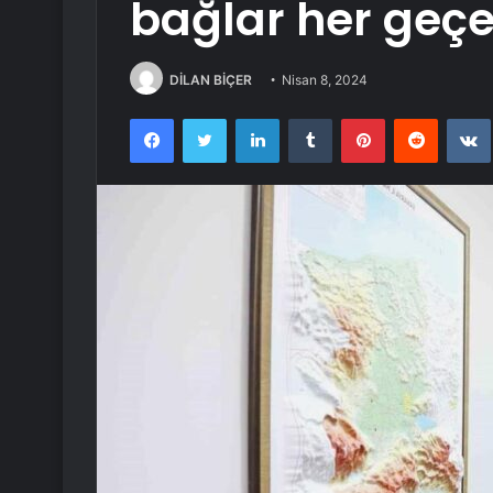
bağlar her geç
DİLAN BİÇER
Nisan 8, 2024
Facebook
Twitter
LinkedIn
Tumblr
Pinterest
Reddit