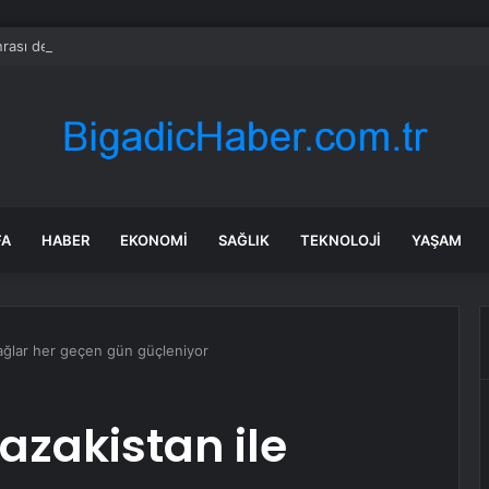
rası deniz uyarısı! Bulanık ve kötü kokulu suda yüzmeyin
FA
HABER
EKONOMI
SAĞLIK
TEKNOLOJI
YAŞAM
ağlar her geçen gün güçleniyor
azakistan ile