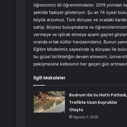
öğrencimiz dil öğrenimindeler. 2019 yılından 
şekilde faaliyet gösteriyor. Şu an 74 üyesi bul
büyük arzumuz. Türk dünyası ve oradaki kardeş
sahip. Böylesi buluşmalarla ve öğrencilerimizin
vermeye ve iştirak etmeye azami gayret göster
oranda ortak kültür havzasındanız. Bunun yanına 
Eğitim Modelimiz sayesinde iş dünyası ile buluşma
bu güzel birlikteliğin devam etmesini, üniversi
pekişmesine katkısının her geçen gün artmasını
İlgili Makaleler
Bodrum’da Su Hattı Patladı
Trafikte Uzun Kuyruklar
Oluştu
Ağustos 7, 2026