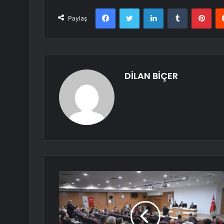
Facebook
Twitter
LinkedIn
Tumblr
Pint
Paylaş
DİLAN BİÇER