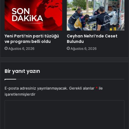
Yeni Parti’nin parti tüzüğü
Ceyhan Nehri’nde Ceset
ve programı belli oldu
Bulundu
Ağustos 6, 2026
Ağustos 6, 2026
Bir yanıt yazın
E-posta adresiniz yayınlanmayacak.
Gerekli alanlar
*
ile
işaretlenmişlerdir
Y
o
r