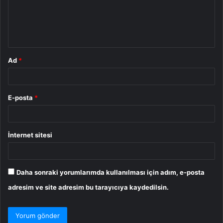
u
m
*
Ad
*
E-posta
*
İnternet sitesi
Daha sonraki yorumlarımda kullanılması için adım, e-posta
adresim ve site adresim bu tarayıcıya kaydedilsin.