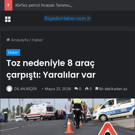
Körfez petrol ihracatı Temmuz’da çatışmalara rağmen sabit kaldı
Menü
Anasayfa
/
Haber
Haber
Toz nedeniyle 8 araç
çarpıştı: Yaralılar var
DİLAN BİÇER
Mayıs 22, 2026
0
0
Bir dakikadan az