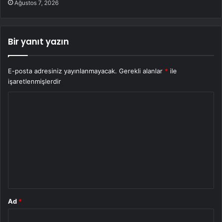
Ağustos 7, 2026
Bir yanıt yazın
E-posta adresiniz yayınlanmayacak.
Gerekli alanlar
*
ile
işaretlenmişlerdir
Y
o
r
u
m
*
Ad
*