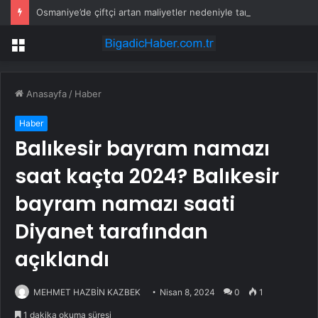
Osmaniye’de çiftçi artan maliyetler nedeniyle tarlasını boş bıraktı
Menü
Anasayfa
/
Haber
Haber
Balıkesir bayram namazı
saat kaçta 2024? Balıkesir
bayram namazı saati
Diyanet tarafından
açıklandı
MEHMET HAZBİN KAZBEK
Nisan 8, 2024
0
1
1 dakika okuma süresi