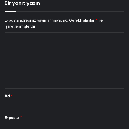
Bir yanıt yazın
E-posta adresiniz yayınlanmayacak.
Gerekli alanlar
*
ile
işaretlenmişlerdir
Y
o
r
u
m
*
Ad
*
E-posta
*