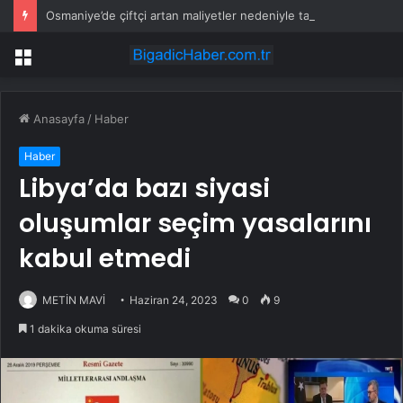
Osmaniye’de çiftçi artan maliyetler nedeniyle tarlasını boş bıraktı
Menü
Anasayfa
/
Haber
Haber
Libya’da bazı siyasi
oluşumlar seçim yasalarını
kabul etmedi
METİN MAVİ
Haziran 24, 2023
0
9
1 dakika okuma süresi