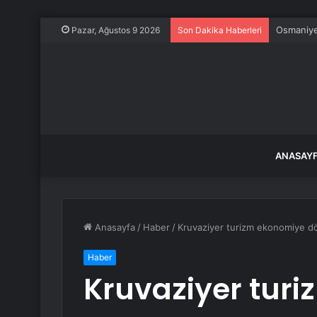
Osmaniye’
Pazar, Ağustos 9 2026
Son Dakika Haberleri
ANASAY
Anasayfa
/
Haber
/
Kruvaziyer turizm ekonomiye d
Haber
Kruvaziyer tur