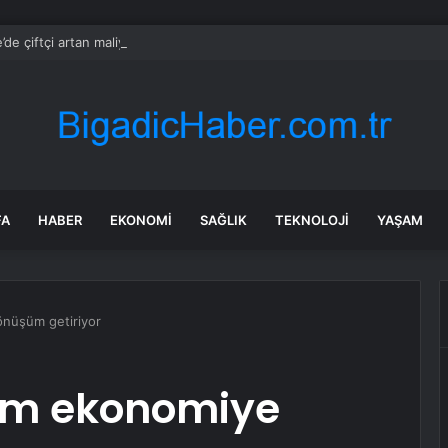
de çiftçi artan maliyetler nedeniyle tarlasını boş bıraktı
FA
HABER
EKONOMI
SAĞLIK
TEKNOLOJI
YAŞAM
önüşüm getiriyor
izm ekonomiye