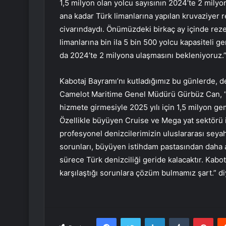
1,5 milyon olan yolcu sayısının 2024’te 2 mily
ana kadar Türk limanlarına yapılan kruvaziyer r
civarındaydı. Önümüzdeki birkaç ay içinde reze
limanlarına bin ila 5 bin 500 yolcu kapasiteli g
da 2024’te 2 milyona ulaşmasını bekleniyoruz.”
Kabotaj Bayramı’nı kutladığımız bu günlerde, d
Camelot Maritime Genel Müdürü Gürbüz Can, “
hizmete girmesiyle 2025 yılı için 1,5 milyon g
Özellikle büyüyen Cruise ve Mega yat sektörü iç
profesyonel denizcilerimizin uluslararası sey
sorunları, büyüyen istihdam pastasından daha
sürece Türk denizciliği geride kalacaktır. Kab
karşılaştığı sorunlara çözüm bulmamız şart.” d
Facebook
Twitter
LinkedIn
Tumblr
Pint