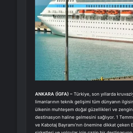
ANKARA (İGFA) –
Türkiye, son yıllarda kruvaz
limanlarının teknik gelişimi tüm dünyanın ilgisi
ülkenin muhteşem doğal güzellikleri ve zengin t
destinasyon haline gelmesini sağlıyor. 1 Temmuz
ve Kabotaj Bayramı’nın önemine dikkat çeken 
şirketleri ve yolcular için cazip bir destinasyo