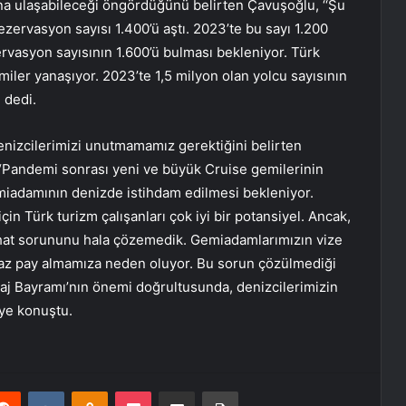
ona ulaşabileceği öngördüğünü belirten Çavuşoğlu, ‘‘Şu
ezervasyon sayısı 1.400’ü aştı. 2023’te bu sayı 1.200
rvasyon sayısının 1.600’ü bulması bekleniyor. Türk
emiler yanaşıyor. 2023’te 1,5 milyon olan yolcu sayısının
 dedi.
enizcilerimizi unutmamamız gerektiğini belirten
Pandemi sonrası yeni ve büyük Cruise gemilerinin
emiadamının denizde istihdam edilmesi bekleniyor.
in Türk turizm çalışanları çok iyi bir potansiyel. Ancak,
ahat sorununu hala çözemedik. Gemiadamlarımızın vize
 az pay almamıza neden oluyor. Bu sorun çözülmediği
otaj Bayramı’nın önemi doğrultusunda, denizcilerimizin
iye konuştu.
erest
Reddit
VKontakte
Odnoklassniki
Pocket
E-Posta ile paylaş
Yazdır