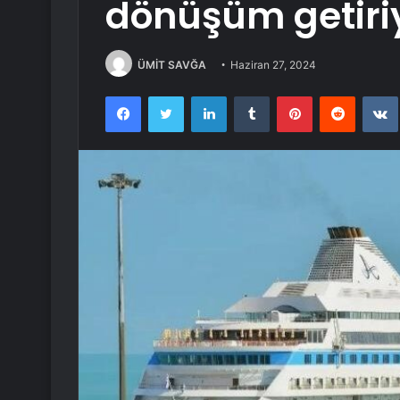
dönüşüm getiri
ÜMİT SAVĞA
Haziran 27, 2024
Facebook
Twitter
LinkedIn
Tumblr
Pinterest
Reddit