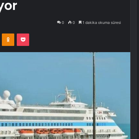
yor
0
0
1 dakika okuma süresi
VKontakte
Odnoklassniki
Pocket