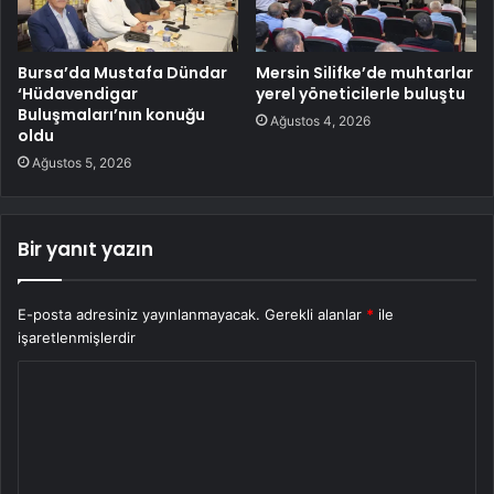
Bursa’da Mustafa Dündar
Mersin Silifke’de muhtarlar
‘Hüdavendigar
yerel yöneticilerle buluştu
Buluşmaları’nın konuğu
Ağustos 4, 2026
oldu
Ağustos 5, 2026
Bir yanıt yazın
E-posta adresiniz yayınlanmayacak.
Gerekli alanlar
*
ile
işaretlenmişlerdir
Y
o
r
u