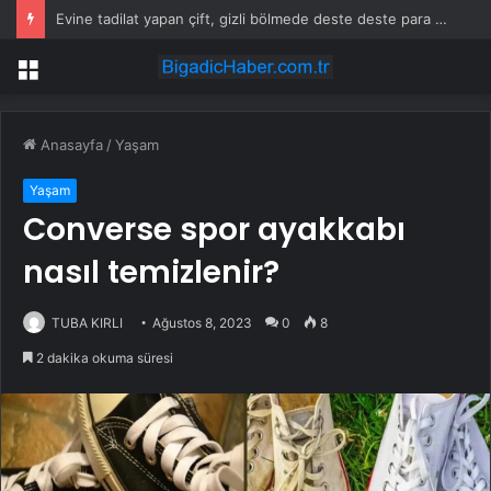
Evine tadilat yapan çift, gizli bölmede deste deste para buldu
Menü
Anasayfa
/
Yaşam
Yaşam
Converse spor ayakkabı
nasıl temizlenir?
TUBA KIRLI
Ağustos 8, 2023
0
8
2 dakika okuma süresi