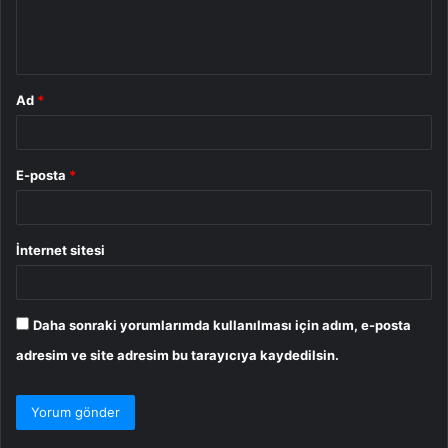
m
*
Ad
*
E-posta
*
İnternet sitesi
Daha sonraki yorumlarımda kullanılması için adım, e-posta
adresim ve site adresim bu tarayıcıya kaydedilsin.