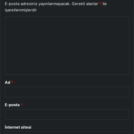
E-posta adresiniz yayınlanmayacak.
Gerekli alanlar
*
ile
işaretlenmişlerdir
Y
o
r
u
m
*
Ad
*
E-posta
*
İnternet sitesi