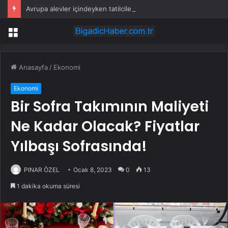
Avrupa alevler içindeyken tatilcilerin umursamazlığı tepki çekti
Menü
Anasayfa
/
Ekonomi
Ekonomi
Bir Sofra Takımının Maliyeti
Ne Kadar Olacak? Fiyatlar
Yılbaşı Sofrasında!
PINAR ÖZEL
Ocak 8, 2023
0
13
1 dakika okuma süresi