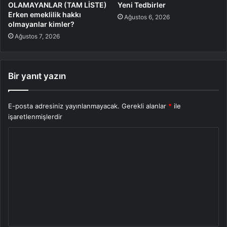
OLAMAYANLAR (TAM LİSTE)
Yeni Tedbirler
Erken emeklilik hakkı
Ağustos 6, 2026
olmayanlar kimler?
Ağustos 7, 2026
Bir yanıt yazın
E-posta adresiniz yayınlanmayacak.
Gerekli alanlar
*
ile
işaretlenmişlerdir
Y
o
r
u
m
*