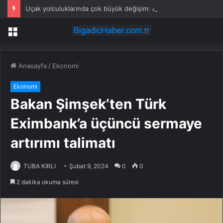
Uçak yolculuklarında çok büyük değişim: Artık paralı oluyor!
Menü
Anasayfa
/
Ekonomi
Ekonomi
Bakan Şimşek’ten Türk
Eximbank’a üçüncü sermaye
artırımı talimatı
TUBA KIRLI
Şubat 9, 2024
0
0
2 dakika okuma süresi