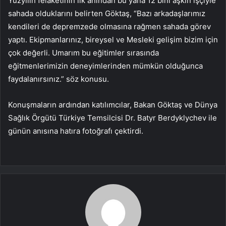
Yüzyılın felaketinin ilk anından bu yana 12 bini aşkın işçiyle
sahada olduklarını belirten Göktaş, “Bazı arkadaşlarımız
kendileri de depremzede olmasına rağmen sahada görev
yaptı. Ekipmanlarınız, bireysel ve Mesleki gelişim bizim için
çok değerli. Umarım bu eğitimler sırasında
eğitmenlerimizin deneyimlerinden mümkün olduğunca
faydalanırsınız.” söz konusu.
Konuşmaların ardından katılımcılar, Bakan Göktaş ve Dünya
Sağlık Örgütü Türkiye Temsilcisi Dr. Batyr Berdyklychev ile
günün anısına hatıra fotoğrafı çektirdi.