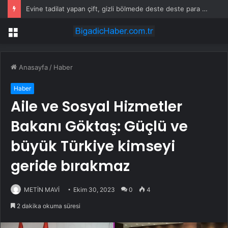
Evine tadilat yapan çift, gizli bölmede deste deste para buldu
Menü
Anasayfa
/
Haber
Haber
Aile ve Sosyal Hizmetler
Bakanı Göktaş: Güçlü ve
büyük Türkiye kimseyi
geride bırakmaz
METİN MAVİ
Ekim 30, 2023
0
4
2 dakika okuma süresi