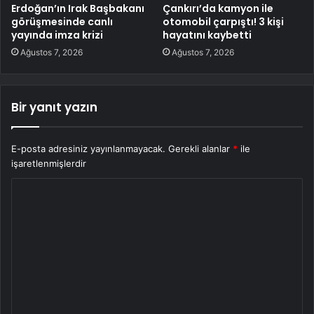
Erdoğan’ın Irak Başbakanı
Çankırı’da kamyon ile
görüşmesinde canlı
otomobil çarpıştı! 3 kişi
yayında imza krizi
hayatını kaybetti
Ağustos 7, 2026
Ağustos 7, 2026
Bir yanıt yazın
E-posta adresiniz yayınlanmayacak.
Gerekli alanlar
*
ile
işaretlenmişlerdir
Y
o
r
u
m
*