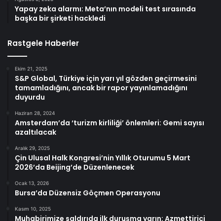
Yapay zeka alarmı: Meta’nın modeli test sırasında
başka bir şirketi hackledi
Rastgele Haberler
Ekim 21, 2025
S&P Global, Türkiye için yarı yıl gözden geçirmesini
tamamladığını, ancak bir rapor yayınlamadığını
duyurdu
Haziran 28, 2024
Amsterdam’da ‘turizm kirliliği’ önlemleri: Gemi sayısı
azaltılacak
Aralık 29, 2025
Çin Ulusal Halk Kongresi’nin Yıllık Oturumu 5 Mart
2026’da Beijing’de Düzenlenecek
Ocak 13, 2026
Bursa’da Düzensiz Göçmen Operasyonu
Kasım 10, 2025
Muhabirimize saldırıda ilk duruşma yarın: Azmettirici