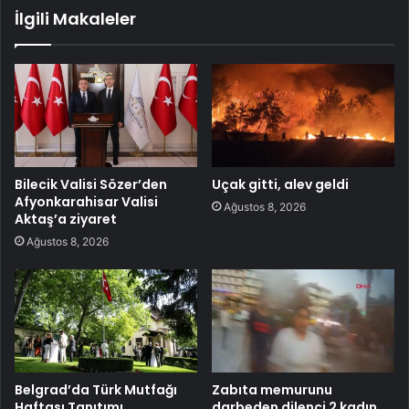
İlgili Makaleler
Bilecik Valisi Sözer’den
Uçak gitti, alev geldi
Afyonkarahisar Valisi
Ağustos 8, 2026
Aktaş’a ziyaret
Ağustos 8, 2026
Belgrad’da Türk Mutfağı
Zabıta memurunu
Haftası Tanıtımı
darbeden dilenci 2 kadın