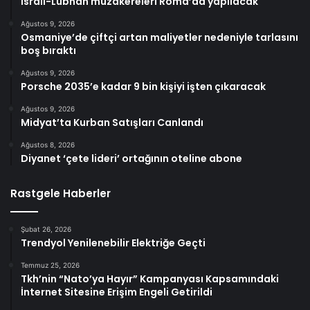
İsrail-Lübnan müzakereleri Roma’da yapılacak
Ağustos 9, 2026
Osmaniye’de çiftçi artan maliyetler nedeniyle tarlasını
boş bıraktı
Ağustos 9, 2026
Porsche 2035’e kadar 9 bin kişiyi işten çıkaracak
Ağustos 9, 2026
Midyat’ta Kurban Satışları Canlandı
Ağustos 8, 2026
Diyanet ‘çete lideri’ ortağının oteline abone
Rastgele Haberler
Şubat 26, 2026
Trendyol Yenilenebilir Elektriğe Geçti
Temmuz 25, 2026
Tkh’nin “Nato’ya Hayır” Kampanyası Kapsamındaki
İnternet Sitesine Erişim Engeli Getirildi