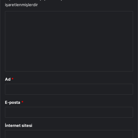
işaretlenmişlerdir
Y
o
r
u
m
*
Ad
*
E-posta
*
İnternet sitesi