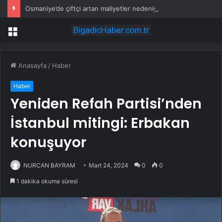
Osmaniye’de çiftçi artan maliyetler nedeniyle tarlasını boş bıraktı
Menü
Anasayfa
/
Haber
Haber
Yeniden Refah Partisi’nden
İstanbul mitingi: Erbakan
konuşuyor
NURCAN BAYRAM
Mart 24, 2024
0
0
1 dakika okuma süresi