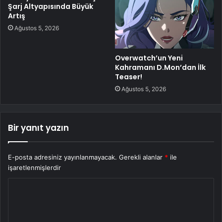
Şarj Altyapısında Büyük
Artış
Ağustos 5, 2026
Overwatch’un Yeni
Kahramanı D.Mon’dan İlk
Teaser!
Ağustos 5, 2026
Bir yanıt yazın
E-posta adresiniz yayınlanmayacak.
Gerekli alanlar
*
ile
işaretlenmişlerdir
Y
o
r