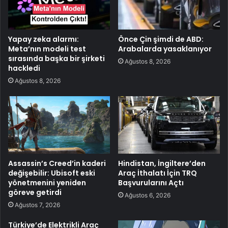
Yapay zeka alarmı:
Önce Çin şimdi de ABD:
Meta’nın modeli test
Arabalarda yasaklanıyor
sırasında başka bir şirketi
Ağustos 8, 2026
hackledi
Ağustos 8, 2026
Assassin’s Creed’in kaderi
Hindistan, İngiltere’den
değişebilir: Ubisoft eski
Araç İthalatı İçin TRQ
yönetmenini yeniden
Başvurularını Açtı
göreve getirdi
Ağustos 6, 2026
Ağustos 7, 2026
Türkiye’de Elektrikli Araç