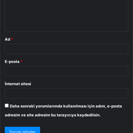
u
m
*
Ad
*
E-posta
*
İnternet sitesi
Daha sonraki yorumlarımda kullanılması için adım, e-posta
adresim ve site adresim bu tarayıcıya kaydedilsin.