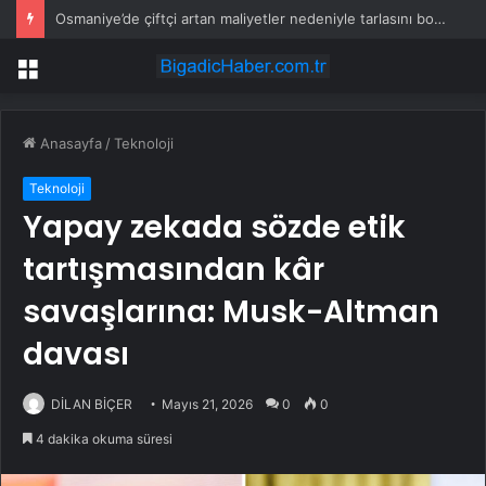
Osmaniye’de çiftçi artan maliyetler nedeniyle tarlasını boş bıraktı
Menü
Anasayfa
/
Teknoloji
Teknoloji
Yapay zekada sözde etik
tartışmasından kâr
savaşlarına: Musk-Altman
davası
DİLAN BİÇER
Mayıs 21, 2026
0
0
4 dakika okuma süresi