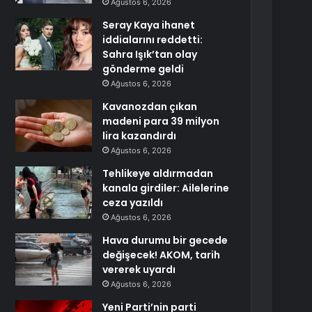
Ağustos 6, 2026
Seray Kaya ihanet
iddialarını reddetti:
Sahra Işık’tan olay
gönderme geldi
Ağustos 6, 2026
Kavanozdan çıkan
madeni para 39 milyon
lira kazandırdı
Ağustos 6, 2026
Tehlikeye aldırmadan
kanala girdiler: Ailelerine
ceza yazıldı
Ağustos 6, 2026
Hava durumu bir gecede
değişecek! AKOM, tarih
vererek uyardı
Ağustos 6, 2026
Yeni Parti’nin parti