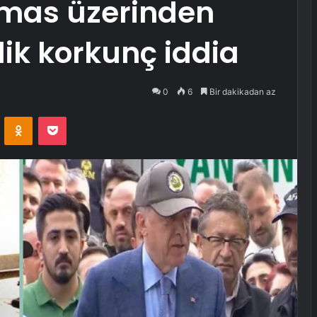
mas üzerinden
ik korkunç iddia
0
6
Bir dakikadan az
VKontakte
Odnoklassniki
Pocket