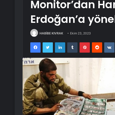
Monitor’dan Ha
Erdoğan’a yönel
HABİBE KIVRAK
Ekim 23, 2023
Facebook
Twitter
LinkedIn
Tumblr
Pinterest
Reddit