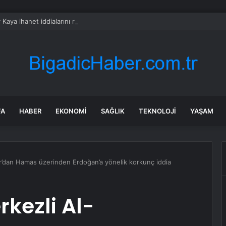
 Kaya ihanet iddialarını reddetti: Sahra Işık’tan olay gönderme geldi
FA
HABER
EKONOMI
SAĞLIK
TEKNOLOJI
YAŞAM
’dan Hamas üzerinden Erdoğan’a yönelik korkunç iddia
kezli Al-