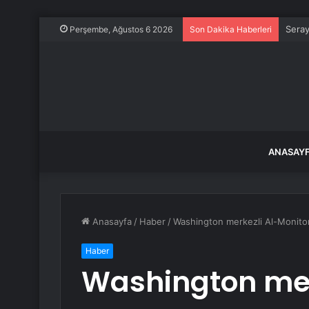
Seray
Perşembe, Ağustos 6 2026
Son Dakika Haberleri
ANASAY
Anasayfa
/
Haber
/
Washington merkezli Al-Monitor
Haber
Washington mer