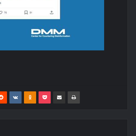
erest
Reddit
VKontakte
Odnoklassniki
Pocket
E-Posta ile paylaş
Yazdır