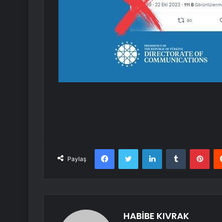
Facebook
Twitter
LinkedIn
Tumblr
Pint
Paylaş
HABİBE KIVRAK