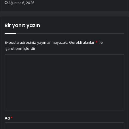
Ağustos 6, 2026
Bir yanıt yazın
E-posta adresiniz yayınlanmayacak.
Gerekli alanlar
*
ile
işaretlenmişlerdir
Y
o
r
u
m
*
Ad
*