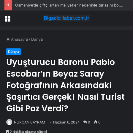
Osmaniye’de çiftçi artan maliyetler nedeniyle tarlasını boş bıraktı
Menü
Anasayfa
/
Dünya
Dünya
Uyuşturucu Baronu Pablo
Escobar’ın Beyaz Saray
Fotoğrafının Arkasındaki
Şaşırtıcı Gerçek! Nasıl Turist
Gibi Poz Verdi?
NURCAN BAYRAM
Haziran 6, 2024
0
0
2 dakika okuma süresi