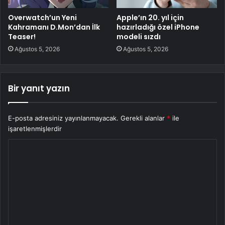
Overwatch’un Yeni
Apple’ın 20. yıl için
Kahramanı D.Mon’dan İlk
hazırladığı özel iPhone
Teaser!
modeli sızdı
Ağustos 5, 2026
Ağustos 5, 2026
Bir yanıt yazın
E-posta adresiniz yayınlanmayacak.
Gerekli alanlar
*
ile
işaretlenmişlerdir
Y
o
r
u
m
*