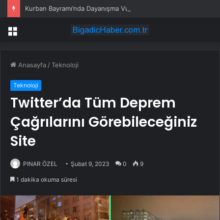
Kurban Bayramı’nda Dayanışma Vurgusu
Menü
Anasayfa
/
Teknoloji
Teknoloji
Twitter’da Tüm Deprem
Çağrılarını Görebileceğiniz
Site
PINAR ÖZEL
Şubat 9, 2023
0
9
1 dakika okuma süresi