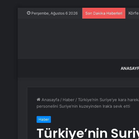
Körfe
Perşembe, Ağustos 6 2026
Son Dakika Haberleri
ANASAY
Anasayfa
/
Haber
/
Türkiye’nin Suriye’ye kara hareka
personelini Suriye’nin kuzeyinden Irak’a sevk etti
Haber
Türkiye’nin Sur