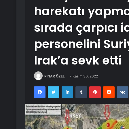
harekatı yapma
sırada çarpıcı i
personelini Sur
Irak’a sevk etti
PINAR ÖZEL
Kasım 30, 2022
Facebook
Twitter
LinkedIn
Tumblr
Pinterest
Reddit