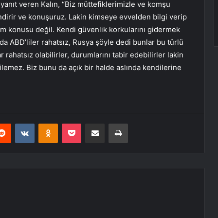
 yanıt veren Kalın, “Biz müttefiklerimizle ve komşu
ndirir ve konuşuruz. Lakin kimseye evvelden bilgi verip
m konusu değil. Kendi güvenlik korkularını gidermek
 ABD’liler rahatsız, Rusya şöyle dedi bunlar bu türlü
ahatsız olabilirler, durumlarını tabir edebilirler lakin
ilemez. Biz bunu da açık bir halde aslında kendilerine
erest
Reddit
VKontakte
Odnoklassniki
Pocket
E-Posta ile paylaş
Yazdır