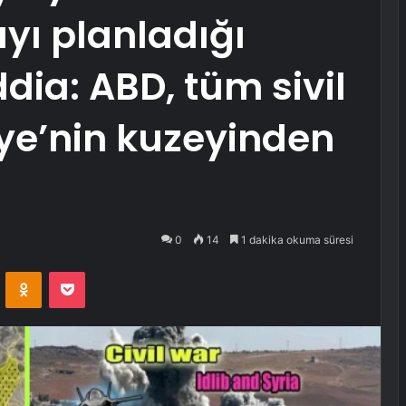
yı planladığı
ddia: ABD, tüm sivil
iye’nin kuzeyinden
0
14
1 dakika okuma süresi
VKontakte
Odnoklassniki
Pocket