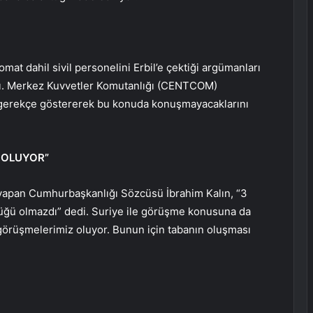
mat dahil sivil personelini Erbil’e çektiği argümanları
adı. Merkez Kuvvetler Komutanlığı (CENTCOM)
i gerekçe göstererek bu konuda konuşmayacaklarını
 OLUYOR”
yapan Cumhurbaşkanlığı Sözcüsü İbrahim Kalın, “3
lüğü olmazdı” dedi. Suriye ile görüşme konusuna da
 görüşmelerimiz oluyor. Bunun için tabanın oluşması