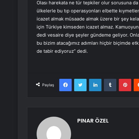
Olası harekata ne tür tepkiler olur sorusuna da
ülkelerle bu tıp operasyonları elbette kıymetle
icazet almak müsaade almak üzere bir şey kela
için Türkiye kimseden icazet almaz. Kamuoyunda
dedi vesaire diye şeyler gündeme geliyor. Onlar r
bu bizim atacağımız adımları hiçbir biçimde etk
de tabir ediyoruz” dedi.
Facebook
Twitter
LinkedIn
Tumblr
Pint
Paylaş
PINAR ÖZEL