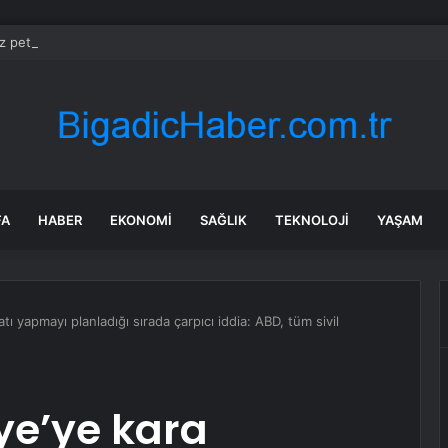
z petrol ihracatı Temmuz’da çatışmalara rağmen sabit kaldı
FA
HABER
EKONOMI
SAĞLIK
TEKNOLOJI
YAŞAM
tı yapmayı planladığı sırada çarpıcı iddia: ABD, tüm sivil
iye’ye kara