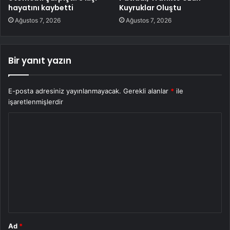
hayatını kaybetti
Kuyruklar Oluştu
Ağustos 7, 2026
Ağustos 7, 2026
Bir yanıt yazın
E-posta adresiniz yayınlanmayacak.
Gerekli alanlar
*
ile
işaretlenmişlerdir
Y
o
r
u
m
*
Ad
*