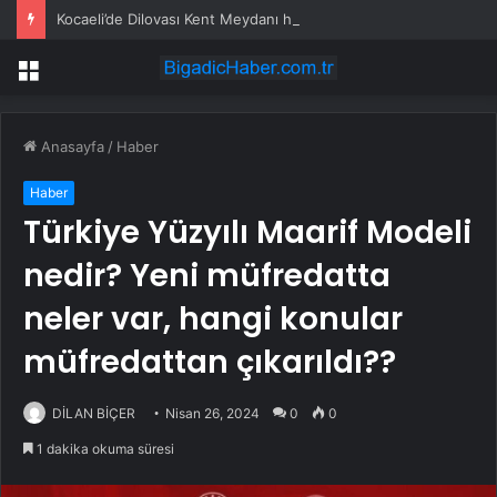
Kocaeli’de Dilovası Kent Meydanı hızlandı
Menü
Anasayfa
/
Haber
Haber
Türkiye Yüzyılı Maarif Modeli
nedir? Yeni müfredatta
neler var, hangi konular
müfredattan çıkarıldı??
DİLAN BİÇER
Nisan 26, 2024
0
0
1 dakika okuma süresi