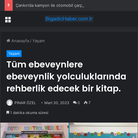
Çankırı’da kamyon ile otomobil çarpıştı! 3 kişi hayatını kaybetti
Menü
Anasayfa
/
Yaşam
Yaşam
Tüm ebeveynlere
ebeveynlik yolculuklarında
rehberlik edecek bir kitap.
PINAR ÖZEL
Mart 30, 2023
0
7
1 dakika okuma süresi