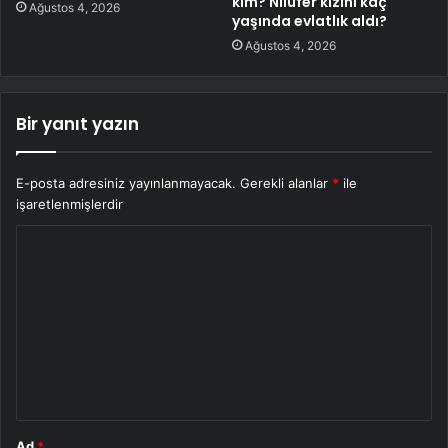
kim? Nilüfer kızını kaç
Ağustos 4, 2026
yaşında evlatlık aldı?
Ağustos 4, 2026
Bir yanıt yazın
E-posta adresiniz yayınlanmayacak.
Gerekli alanlar
*
ile
işaretlenmişlerdir
Y
o
r
u
m
*
Ad
*