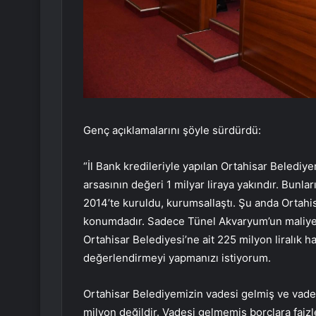
Genç açıklamalarını şöyle sürdürdü:
“İl Bank kredileriyle yapılan Ortahisar Belediye
arsasının değeri 1 milyar liraya yakındır. Bunla
2014’te kuruldu, kurumsallaştı. Şu anda Ortahis
konumdadır. Sadece Tünel Akvaryum’un maliyet
Ortahisar Belediyesi’ne ait 225 milyon liralık h
değerlendirmeyi yapmanızı istiyorum.
Ortahisar Belediyemizin vadesi gelmiş ve vades
milyon değildir. Vadesi gelmemiş borçlara faiz