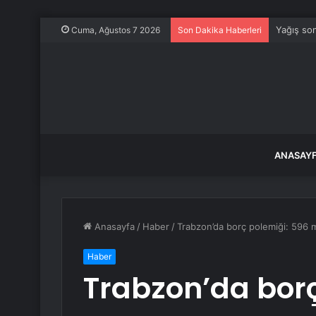
Yağış son
Cuma, Ağustos 7 2026
Son Dakika Haberleri
ANASAY
Anasayfa
/
Haber
/
Trabzon’da borç polemiği: 596 m
Haber
Trabzon’da borç