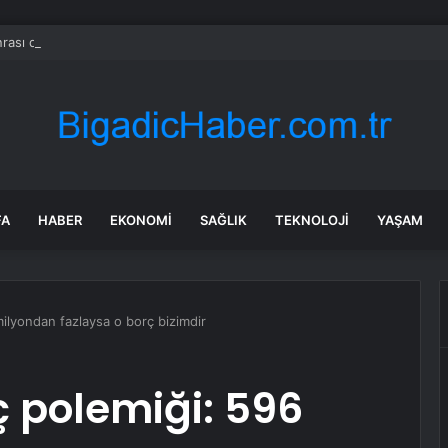
rası deniz uyarısı! Bulanık ve kötü kokulu suda yüzmeyin
FA
HABER
EKONOMI
SAĞLIK
TEKNOLOJI
YAŞAM
ilyondan fazlaysa o borç bizimdir
 polemiği: 596