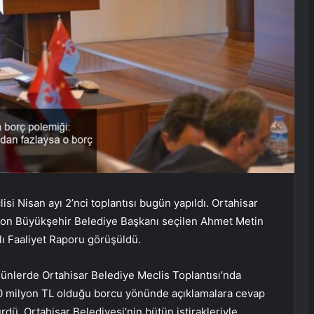
i Nisan ayı 2’nci toplantısı bugün yapıldı. Ortahisar
zon Büyükşehir Belediye Başkanı seçilen Ahmet Metin
lı Faaliyet Raporu görüşüldü.
nlerde Ortahisar Belediye Meclis Toplantısı’nda
00 milyon TL olduğu borcu yönünde açıklamalara cevap
dü. Ortahisar Belediyesi’nin bütün iştirakleriyle