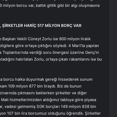
milyon borcu var, battık gittik gibi bir algı oluşmasına
, ŞİRKETLER HARİÇ 517 MİLYON BORÇ VAR
 Başkan Vekili Cüneyt Zorlu ise 800 milyon liralık
gilere göre ortaya çıktığını söyledi. 4 Mart’ta yapılan
 Toplantısı’nda verdiği soru önergesi üzerine Genç’in
ladığını hatırlatan Zorlu, ortaya çıkan rakamlarını ise bu
nra borcu halka duyurmak gereği hissederek sunum
 rakam 109 milyon 877 bin liraydı. Biz de bunun
civarında çıkmasını beklerken şirketler ve diğer
 Mali hizmetlerimizden aldığımız tabloya göre piyasa
ar, vadesi gelmemiş SGK borçları 149 milyon 838 bin
ilyon 107 bin lira borcumuz olduğunu öğrendik. Şirketler