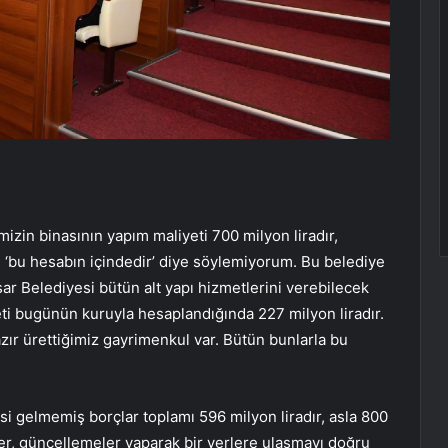
mizin binasının yapım maliyeti 700 milyon liradır,
rı ‘bu hesabın içindedir’ diye söylemiyorum. Bu belediye
ar Belediyesi bütün alt yapı hizmetlerini verebilecek
i bugünün kuruyla hesaplandığında 227 milyon liradır.
azır ürettiğimiz gayrimenkul var. Bütün bunlarla bu
i gelmemiş borçlar toplamı 596 milyon liradır, asla 800
ler, güncellemeler yaparak bir yerlere ulaşmayı doğru