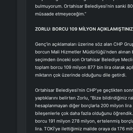
bulmuyorum. Ortahisar Belediyesi’nin sanki 800 
müsaade etmeyeceğim.”
ZORLU: BORCU 109 MİLYON AÇIKLAMIŞTINIZ
Genç’in açıklamaları üzerine söz alan CHP Grup
borcun Mali Hizmetler Müdürlüğü’nden alınan bil
seçimden önceki son Ortahisar Belediye Meclis
toplam borcu 109 milyon 877 bin lira olarak açık
miktarın çok üzerinde olduğunu dile getirdi.
Ortahisar Belediyesi’nin CHP’ye geçtikten so
yaptıklarını belirten Zorlu, “Bize bildirdiğiniz
hesaplanmayan diğer borçlarla 200 milyon lira 
bileşenlerle çok daha fazla olduğunu öğrendik.
borcu 191 milyon 278 milyon, ertelenmiş borçl
lira. TOKİ’ye ilettiğimiz mailde oraya da 176 m