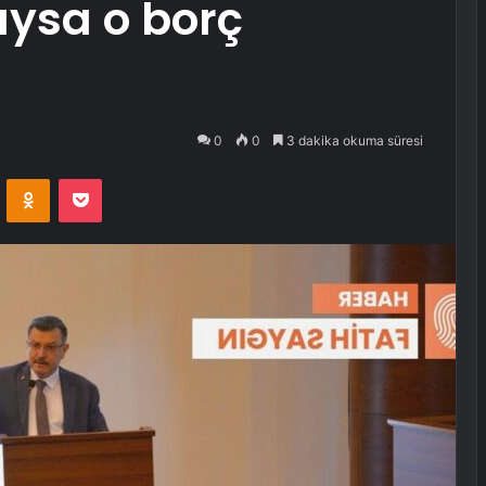
aysa o borç
0
0
3 dakika okuma süresi
VKontakte
Odnoklassniki
Pocket