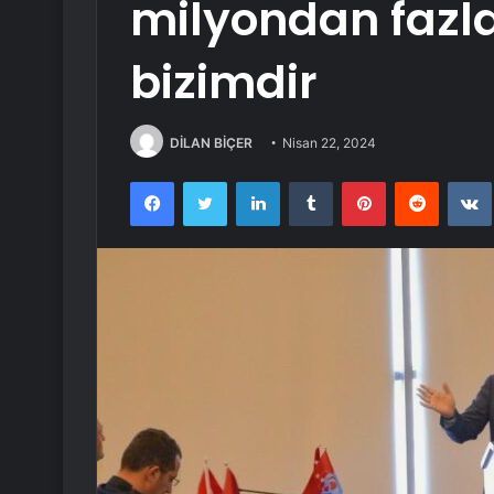
milyondan fazl
bizimdir
DİLAN BİÇER
Nisan 22, 2024
Facebook
Twitter
LinkedIn
Tumblr
Pinterest
Reddit