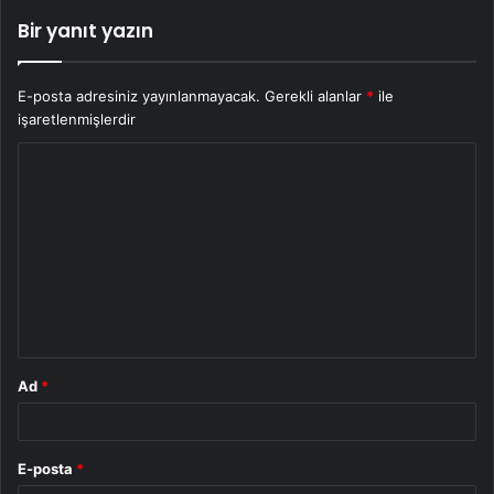
Bir yanıt yazın
E-posta adresiniz yayınlanmayacak.
Gerekli alanlar
*
ile
işaretlenmişlerdir
Y
o
r
u
m
*
Ad
*
E-posta
*