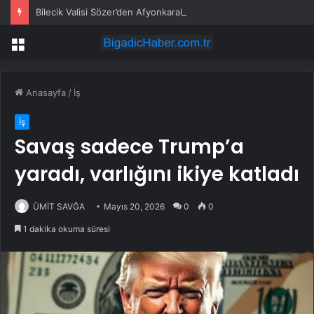
Bilecik Valisi Sözer’den Afyonkarahisar Valisi Aktaş’a ziyaret
Menü
Anasayfa
/
İş
İş
Savaş sadece Trump’a
yaradı, varlığını ikiye katladı
ÜMİT SAVĞA
Mayıs 20, 2026
0
0
1 dakika okuma süresi