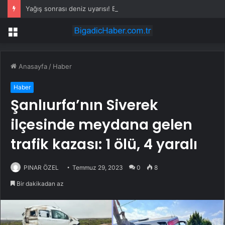
Yağış sonrası deniz uyarısı! Bulanık ve kötü kokulu suda yüzmeyin
Menü
Anasayfa
/
Haber
Haber
Şanlıurfa’nın Siverek
ilçesinde meydana gelen
trafik kazası: 1 ölü, 4 yaralı
PINAR ÖZEL
Temmuz 29, 2023
0
8
Bir dakikadan az