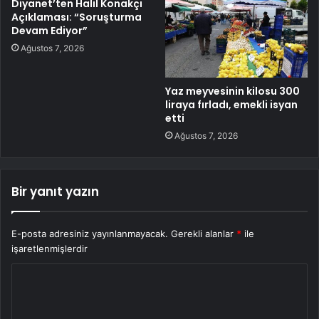
Diyanet’ten Halil Konakçı
Açıklaması: “Soruşturma
Devam Ediyor”
Ağustos 7, 2026
Yaz meyvesinin kilosu 300
liraya fırladı, emekli isyan
etti
Ağustos 7, 2026
Bir yanıt yazın
E-posta adresiniz yayınlanmayacak.
Gerekli alanlar
*
ile
işaretlenmişlerdir
Y
o
r