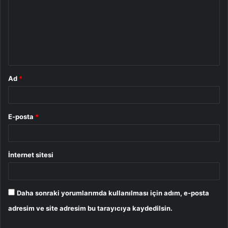
r
u
m
*
Ad
*
E-posta
*
İnternet sitesi
Daha sonraki yorumlarımda kullanılması için adım, e-posta
adresim ve site adresim bu tarayıcıya kaydedilsin.