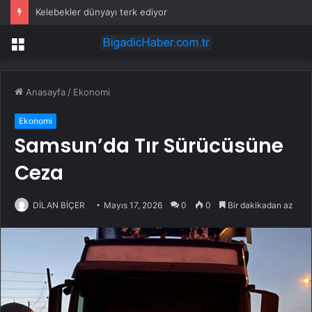
Kelebekler dünyayı terk ediyor
Menü
Anasayfa
/
Ekonomi
Ekonomi
Samsun’da Tır Sürücüsüne
Ceza
DİLAN BİÇER
Mayıs 17, 2026
0
0
Bir dakikadan az