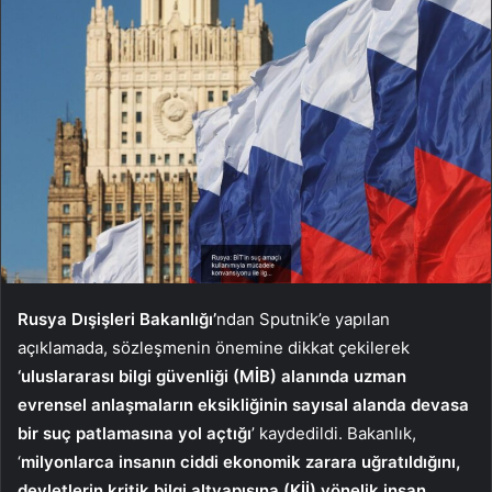
Rusya Dışişleri Bakanlığı’
ndan Sputnik’e yapılan
açıklamada, sözleşmenin önemine dikkat çekilerek
‘uluslararası bilgi güvenliği (MİB) alanında uzman
evrensel anlaşmaların eksikliğinin sayısal alanda devasa
bir suç patlamasına yol açtığı
’ kaydedildi. Bakanlık,
‘
milyonlarca insanın ciddi ekonomik zarara uğratıldığını,
devletlerin kritik bilgi altyapısına (Kİİ) yönelik insan