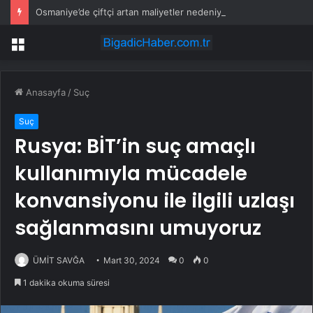
Osmaniye’de çiftçi artan maliyetler nedeniyle tarlasını boş bıraktı
Menü
Anasayfa
/
Suç
Suç
Rusya: BİT’in suç amaçlı
kullanımıyla mücadele
konvansiyonu ile ilgili uzlaşı
sağlanmasını umuyoruz
ÜMİT SAVĞA
Mart 30, 2024
0
0
1 dakika okuma süresi