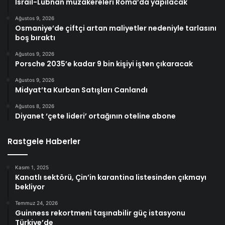
İsrail-Lübnan müzakereleri Roma’da yapılacak
Ağustos 9, 2026
Osmaniye’de çiftçi artan maliyetler nedeniyle tarlasını
boş bıraktı
Ağustos 9, 2026
Porsche 2035’e kadar 9 bin kişiyi işten çıkaracak
Ağustos 9, 2026
Midyat’ta Kurban Satışları Canlandı
Ağustos 8, 2026
Diyanet ‘çete lideri’ ortağının oteline abone
Rastgele Haberler
Kasım 1, 2025
Kanatlı sektörü, Çin’in karantina listesinden çıkmayı
bekliyor
Temmuz 24, 2026
Guinness rekortmeni taşınabilir güç istasyonu
Türkiye’de