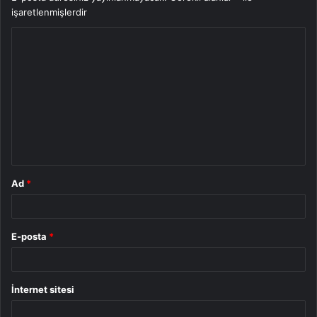
işaretlenmişlerdir
Y
o
r
u
m
*
Ad
*
E-posta
*
İnternet sitesi