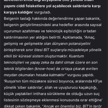
yapımı ciddi felaketlere yol açabilecek saldırılarla karşı
karşıya kaldığını
’ vurguladı.
Belgenin taslağı hakkında değerlendirme yapan bakanlık,
belgenin geliştirilmesindeki ana hedefler arasında sayısal
uçurumun azaltılması ve teknolojik eşitsizliğin ortadan
kaldırılmasının yer aldığını belirtti. Açıklamada,
“Amaç,
gelişmiş ve gelişmekte olan dünyanın potansiyelini
birleştirerek sınır ötesi BİT suçlarıyla mücadeleye yönelik
etkili bir küresel sistem oluşturmaktır. Kuantum
teknolojileri ve yapay zeka da dahil olmak üzere en son
teknik bilgilerden (know-how) de ortaya çıkarak evrilen
meydan okumaları hesaba katmaktır”
vurgusu yapıldı.
‘Rusya’nın tüm müzakere süreci boyunca, aralarında Kİİ’ye
yönelik ‘siber saldırılar’, silah ve uyuşturucu kaçakçılığı,
küçük yaştakileri intihara sürükleme de olduğu uzun suç
listesinin sözleşmeye eklenmesi konusunda ısrar ettiğine’
dikkat çeken bakanlık, “
Ancak en önemlisi biz, BİT’in terör