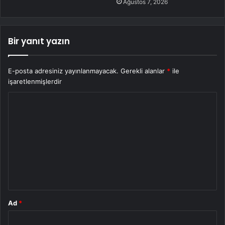
Ağustos 7, 2026
Bir yanıt yazın
E-posta adresiniz yayınlanmayacak.
Gerekli alanlar
*
ile
işaretlenmişlerdir
Y
o
r
u
m
*
Ad
*