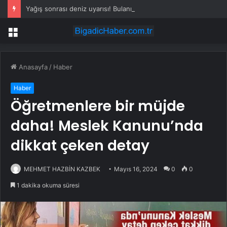
Yağış sonrası deniz uyarısı! Bulanık ve kötü kokulu suda yüzmeyin
Menü
Anasayfa
/
Haber
Haber
Öğretmenlere bir müjde
daha! Meslek Kanunu’nda
dikkat çeken detay
MEHMET HAZBİN KAZBEK
Mayıs 16, 2024
0
0
1 dakika okuma süresi