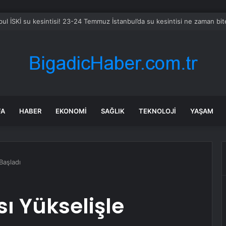
s 4.000 Düzensiz Göçmeni Geri Gönderdi
FA
HABER
EKONOMI
SAĞLIK
TEKNOLOJI
YAŞAM
Başladı
ı Yükselişle