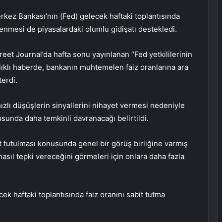
erkez Bankası’nın (Fed) gelecek haftaki toplantısında
lenmesi de piyasalardaki olumlu gidişatı destekledi.
eet Journal’da hafta sonu yayınlanan “Fed yetkililerinin
şlıklı haberde, bankanın muhtemelen faiz oranlarına ara
terdi.
zlı düşüşlerin sinyallerini nihayet vermesi nedeniyle
usunda daha temkinli davranacağı belirtildi.
bit tutulması konusunda genel bir görüş birliğine varmış
sıl tepki vereceğini görmeleri için onlara daha fazla
cek haftaki toplantısında faiz oranını sabit tutma