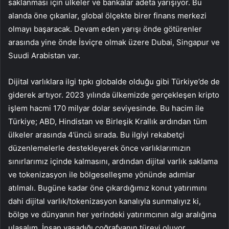
saklanması için ülkeler ve bankalar adeta yarışıyor. Bu
alanda öne çıkanlar, global ölçekte birer finans merkezi
olmayı başaracak. Devam eden yarışı önde götürenler
arasında yine önde İsviçre olmak üzere Dubai, Singapur ve
Suudi Arabistan var.
Dijital varlıklara ilgi tıpkı globalde olduğu gibi Türkiye’de de
giderek artıyor. 2023 yılında ülkemizde gerçekleşen kripto
işlem hacmi 170 milyar dolar seviyesinde. Bu hacim ile
Türkiye; ABD, Hindistan ve Birleşik Krallık ardından tüm
ülkeler arasında 4’üncü sırada. Bu ilgiyi rekabetçi
düzenlemelerle destekleyerek önce varlıklarımızın
sınırlarımız içinde kalmasını, ardından dijital varlık saklama
ve tokenizasyon ile bölgeselleşme yönünde adımlar
atılmalı. Bugüne kadar öne çıkardığımız konut yatırımını
dahi dijital varlık/tokenizasyon kanalıyla sunmalıyız ki,
bölge ve dünyanın her yerindeki yatırımcının algı aralığına
ulaşalım. İnsan yaşadığı coğrafyanın türevi oluyor,