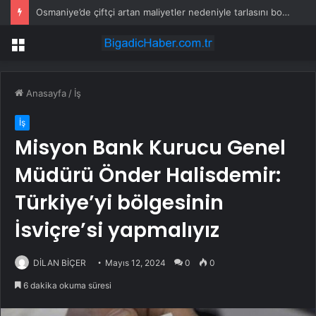
Osmaniye’de çiftçi artan maliyetler nedeniyle tarlasını boş bıraktı
Menü
Anasayfa
/
İş
İş
Misyon Bank Kurucu Genel
Müdürü Önder Halisdemir:
Türkiye’yi bölgesinin
İsviçre’si yapmalıyız
DİLAN BİÇER
Mayıs 12, 2024
0
0
6 dakika okuma süresi