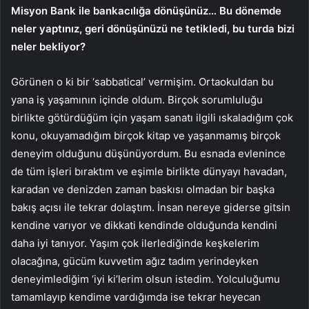
Misyon Bank ile bankacılığa dönüşünüz… Bu dönemde
neler yaptınız, geri dönüşünüzü ne tetikledi, bu turda bizi
neler bekliyor?
Görünen o ki bir ‘sabbatical’ vermişim. Ortaokuldan bu
yana iş yaşamının içinde oldum. Birçok sorumluluğu
birlikte götürdüğüm için yaşam sanatı ilgili ıskaladığım çok
konu, okuyamadığım birçok kitap ve yaşanmamış birçok
deneyim olduğunu düşünüyordum. Bu esnada evlenince
de tüm işleri bıraktım ve eşimle birlikte dünyayı havadan,
karadan ve denizden zaman baskısı olmadan bir başka
bakış açısı ile tekrar dolaştım. İnsan nereye giderse gitsin
kendine varıyor ve dikkati kendinde olduğunda kendini
daha iyi tanıyor. Yaşım çok ilerlediğinde keşkelerim
olacağına, gücüm kuvvetim ağız tadım yerindeyken
deneyimlediğim ‘iyi ki’lerim olsun istedim. Yolculuğumu
tamamlayıp kendime vardığımda ise tekrar heyecan