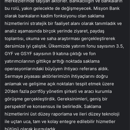
merkezlerinde taşıyan aktörler. Bankacılığın ve bankaların
bu rolü, yakın gelecekte de değişmeyecek. Misyon Bank
olarak bankaların kadim fonksiyonu olan saklama
hizmetlerini stratejik bir faaliyet alanı olarak tanımladık ve
analiz aşamasında birçok yerinde ziyaret, paydaş
toplantısı, okuma ve saha araştırması gerçekleştirerek
dersimize iyi çalıştık. Ülkemizde yatırım fonu sayısının 3.5,
GYF ve GSYF sayısının 9 katına çıktığı ve fon
yatırımcılarının gittikçe arttığı noktada saklama
operasyonlarındaki büyüyen ihtiyacı referans aldık.
Sermaye piyasası aktörlerimizin ihtiyaçlarını doğru
anlamak ve gelişime açık noktaları tespit etmek üzere
20’den fazla portföy yönetim şirketi ve aracı kurumla
görüşme gerçekleştirdik. Gereksinimleri, geniş bir
perspektif ve konsensus ile belirledik. Saklama
hizmetlerini üst düzey raporlama ve ileri düzey teknoloji
ile uçtan uca, tam ve kolay entegre edilebilir hizmetler
bütünü olarak kurguladık.