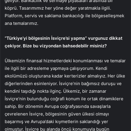
geliyor. Bankacılık ve sermaye piyasaları arasında bir
köprü. Tasarımımız her yöne değer yaratmakla ilgili.
Platform, servis ve saklama bankacılığı ile bölgeselleşmek
ana temalarımız.
“Türkiye’yi bölgesinin İsviçre’si yapma” vurgunuz dikkat
çekiyor. Bize bu vizyondan bahsedebilir misiniz?
Ülkemizin finansal hizmetlerdeki konumlanması ve temalar
ile ilgili bir adresleme yapmaya çalışıyorum. Kendi
ekolümüzü oluşturana kadar kerterizler almalıyız. Her ülke
diğerlerinden esinleniyor. İsviçre’nin bağımsız duruşu ve
kendini taşıdığı nokta ilginç. Ülkemiz, bir zamanar
İsviçre’nin bulunduğu coğrafi konum ile ortak dinamiklere
sahip. Bir dönemin Avrupa coğrafyasında savaşlarla
çevrelenen İsviçre, bölgesinin güven ülkesi olmayı
başarmış ve Avrupa’daki kıymetlerin saklandığı yer
olmuştur. İsviçre bu alanda öncü konumuyla bugün