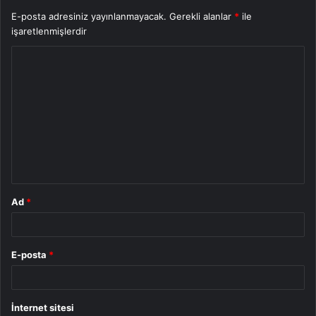
E-posta adresiniz yayınlanmayacak.
Gerekli alanlar
*
ile
işaretlenmişlerdir
Y
o
r
u
m
*
Ad
*
E-posta
*
İnternet sitesi