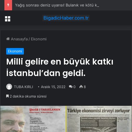
Yağış sonrası deniz uyarısı! Bulanık ve kötü kokulu suda yüzmeyin
Menü
Anasayfa
/
Ekonomi
Ekonomi
Milli gelire en büyük katkı
İstanbul’dan geldi.
TUBA KIRLI
Aralık 15, 2022
0
8
2 dakika okuma süresi