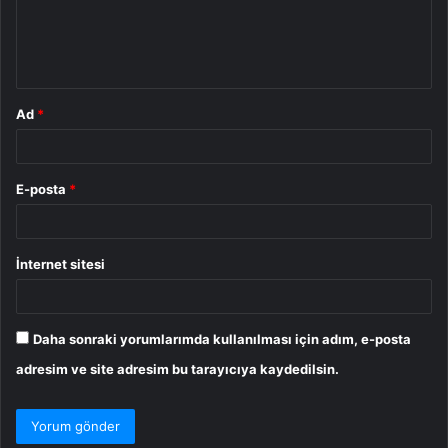
m
*
Ad
*
E-posta
*
İnternet sitesi
Daha sonraki yorumlarımda kullanılması için adım, e-posta
adresim ve site adresim bu tarayıcıya kaydedilsin.