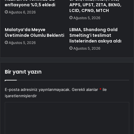
enflasyona %0,5 ekledi
APPS, UPST, ZETA, BKNG,
LCID, CPNG, MTCH
Ağustos 6, 2026
Ağustos 5, 2026
Malatya’da Meyve
LBMA, Shandong Gold
Üretiminde Olumlu Beklenti
Smelting’i teslimat
listelerinden askıya aldı
Ağustos 5, 2026
Ağustos 5, 2026
Bir yanıt yazın
E-posta adresiniz yayınlanmayacak.
Gerekli alanlar
*
ile
işaretlenmişlerdir
Y
o
r
u