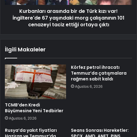
Kurbanları arasında bir de Türk kızı var!
İngiltere'de 67 yaşındaki morg çalışanının 101
cenazeyi taciz ettiği ortaya çıktı
İlgili Makaleler
Körfez petrol ihracatı
Temmuz’da çatışmalara
rağmen sabit kaldı
Ağustos 6, 2026
TCMB’den Kredi
Büyümesine Yeni Tedbirler
Ağustos 6, 2026
Rusya’da yakıt fiyatları
Seans Sonrası Hareketler:
Haziran ve Temmuz’da
SPCX, AMD, ANET, PINS,