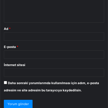
u
m
*
Ad
*
E-posta
*
İnternet sitesi
Daha sonraki yorumlarımda kullanılması için adım, e-posta
adresim ve site adresim bu tarayıcıya kaydedilsin.