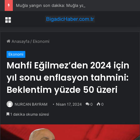
Muğla yangın son dakika: Muğla yangın olayı nedir? Muğla’da yangın mı çıktı, son durum nedir?
Menü
Anasayfa
/
Ekonomi
Ekonomi
Mahfi Eğilmez’den 2024 için
yıl sonu enflasyon tahmini:
Beklentim yüzde 50 üzeri
NURCAN BAYRAM
Nisan 17, 2024
0
0
1 dakika okuma süresi