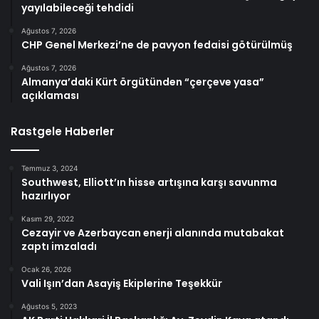
yayılabileceği tehdidi
Ağustos 7, 2026
CHP Genel Merkezi’ne de pavyon fedaisi götürülmüş
Ağustos 7, 2026
Almanya’daki Kürt örgütünden “çerçeve yasa”
açıklaması
Rastgele Haberler
Temmuz 3, 2024
Southwest, Elliott’ın hisse artışına karşı savunma
hazırlıyor
Kasım 29, 2022
Cezayir ve Azerbaycan enerji alanında mutabakat
zaptı imzaladı
Ocak 26, 2026
Vali Işın’dan Asayiş Ekiplerine Teşekkür
Ağustos 5, 2023