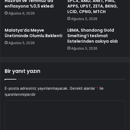
Haziran ve Temmuz’da
SPCX, AMD, ANET, PINS,
enflasyona %0,5 ekledi
APPS, UPST, ZETA, BKNG,
LCID, CPNG, MTCH
Ağustos 6, 2026
Ağustos 5, 2026
Malatya’da Meyve
LBMA, Shandong Gold
Üretiminde Olumlu Beklenti
Smelting’i teslimat
listelerinden askıya aldı
Ağustos 5, 2026
Ağustos 5, 2026
Bir yanıt yazın
E-posta adresiniz yayınlanmayacak.
Gerekli alanlar
*
ile
işaretlenmişlerdir
Y
o
r