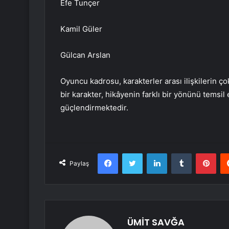
Efe Tunçer
Kamil Güler
Gülcan Arslan
Oyuncu kadrosu, karakterler arası ilişkilerin ç
bir karakter, hikâyenin farklı bir yönünü tems
güçlendirmektedir.
Facebook
Twitter
LinkedIn
Tumblr
Pint
Paylaş
ÜMİT SAVĞA