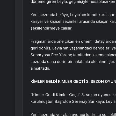
döneme giren Leyla, geçmişiyle hesaplaşırken be
Yeni sezonda hikâye, Leyla’nın kendi kuralların
kariyer ve kişisel seçimler arasında sıkışan kar
şekillendirmeye çalışır.
Fragmanlarda öne çıkan en önemli detaylardan 
geri dönüş, Leyla’nın yaşamındaki dengeleri yen
Senaryosu Ece Yörenç tarafından kaleme alınan 
sezonda daha derin bir anlatımla ele alınmıştı
almaktadır.
KİMLER GELDİ KİMLER GEÇTİ 3. SEZON OY
“Kimler Geldi Kimler Geçti” 3. sezon oyuncu ka
kurulmuştur. Başrolde Serenay Sarıkaya, Leyla 
Yeni sezonda yer alan oyuncu kadrosu şu şekil