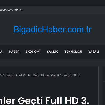
larda yeni sistem: Büyük değişiklik kapıda
FA
HABER
EKONOMI
SAĞLIK
TEKNOLOJI
YAŞAM
HD 3. sezon izle! Kimler Geldi Kimler Geçti 3. sezon TÜM
ler Geçti Full HD 3.