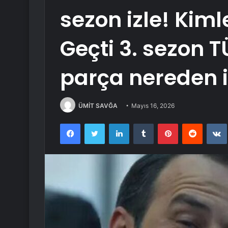
sezon izle! Kiml
Geçti 3. sezon 
parça nereden i
ÜMİT SAVĞA
Mayıs 16, 2026
Facebook
Twitter
LinkedIn
Tumblr
Pinterest
Reddit