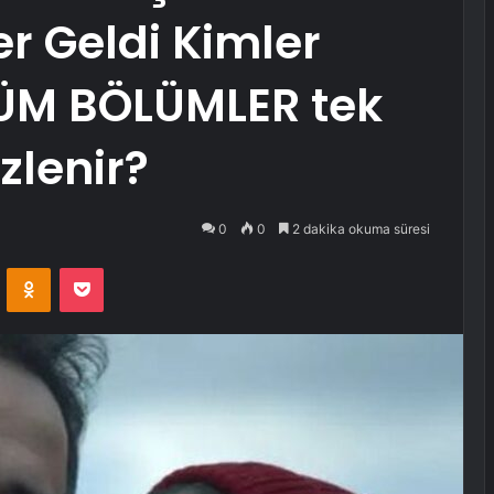
er Geldi Kimler
TÜM BÖLÜMLER tek
zlenir?
0
0
2 dakika okuma süresi
VKontakte
Odnoklassniki
Pocket