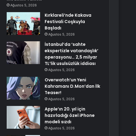
Ağustos 5, 2026
Kırklareli’nde Kakava
Festivali Coşkuyla
Başladı
Ağustos 5, 2026
İstanbul’da ‘sahte
ekspertizle vatandaşlık’
operasyonu… 2,5 milyar
TL’lik usulsüzlük iddiası
Ağustos 5, 2026
Overwatch’un Yeni
Kahramanı D.Mon’dan İlk
Teaser!
Ağustos 5, 2026
Apple’ın 20. yıl için
hazırladığı özel iPhone
modeli sızdı
Ağustos 5, 2026