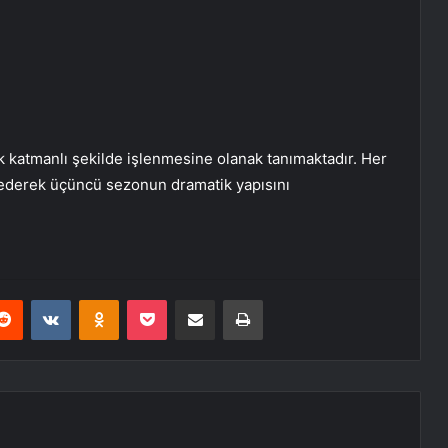
ok katmanlı şekilde işlenmesine olanak tanımaktadır. Her
il ederek üçüncü sezonun dramatik yapısını
erest
Reddit
VKontakte
Odnoklassniki
Pocket
E-Posta ile paylaş
Yazdır