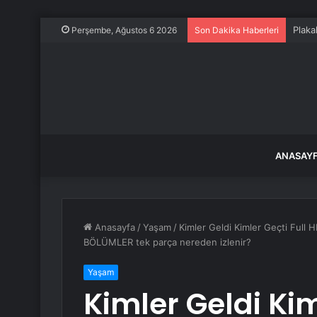
Plaka
Perşembe, Ağustos 6 2026
Son Dakika Haberleri
ANASAY
Anasayfa
/
Yaşam
/
Kimler Geldi Kimler Geçti Full 
BÖLÜMLER tek parça nereden izlenir?
Yaşam
Kimler Geldi Kim