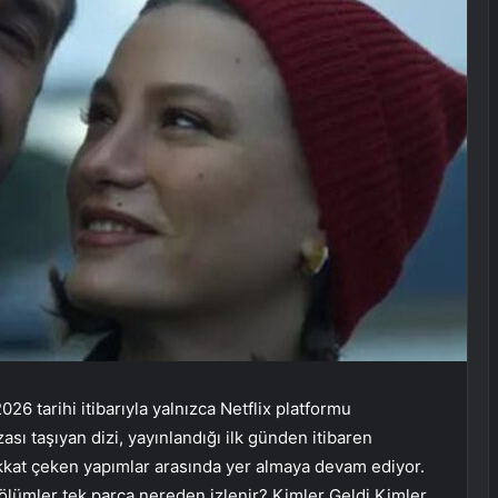
26 tarihi itibarıyla yalnızca Netflix platformu
sı taşıyan dizi, yayınlandığı ilk günden itibaren
 dikkat çeken yapımlar arasında yer almaya devam ediyor.
ölümler tek parça nereden izlenir? Kimler Geldi Kimler