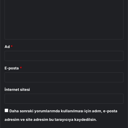
r
u
m
*
Ad
*
E-posta
*
İnternet sitesi
Daha sonraki yorumlarımda kullanılması için adım, e-posta
adresim ve site adresim bu tarayıcıya kaydedilsin.