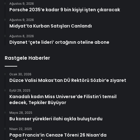
Ağustos 9, 2026
Porsche 2035’e kadar 9 bin kişiyi işten çıkaracak
Ağustos 9, 2026
Midyat’ta Kurban Satışları Canlandı
Ağustos 8, 2026
Diyanet ‘çete lideri’ ortağının oteline abone
Rastgele Haberler
Ocak 30, 2026
Düzce Valisi Makas’tan DÜ Rektörü Sözbir’e ziyaret
Eylül 29, 2025
Kanadalı kadın Miss Universe’de Filistin’i temsil
edecek, Tepkiler Büyüyor
Mayıs 28, 2025
Bu konser yürekleri ilahi aşkla buluşturdu
Nisan 22, 2025
Papa Francis’in Cenaze Töreni 26 Nisan’da