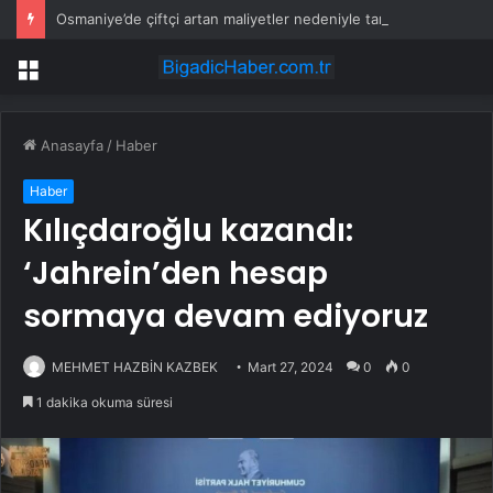
Osmaniye’de çiftçi artan maliyetler nedeniyle tarlasını boş bıraktı
Menü
Anasayfa
/
Haber
Haber
Kılıçdaroğlu kazandı:
‘Jahrein’den hesap
sormaya devam ediyoruz
MEHMET HAZBİN KAZBEK
Mart 27, 2024
0
0
1 dakika okuma süresi