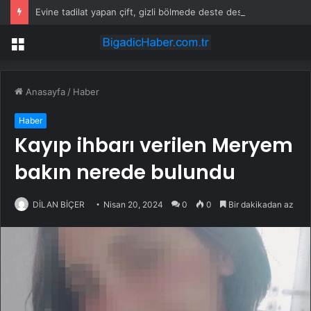
Evine tadilat yapan çift, gizli bölmede deste deste para buldu
Menü
Anasayfa
/
Haber
Haber
Kayıp ihbarı verilen Meryem
bakın nerede bulundu
DİLAN BİÇER
Nisan 20, 2024
0
0
Bir dakikadan az