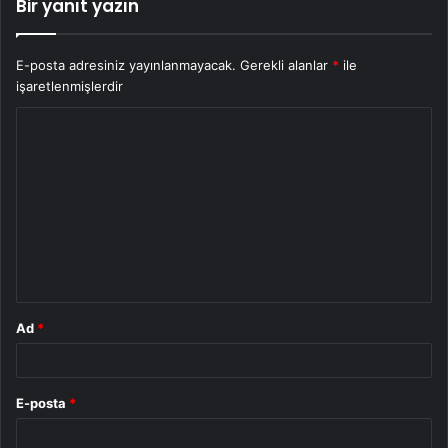
Bir yanıt yazın
E-posta adresiniz yayınlanmayacak.
Gerekli alanlar
*
ile
işaretlenmişlerdir
Y
o
r
u
m
*
Ad
*
E-posta
*