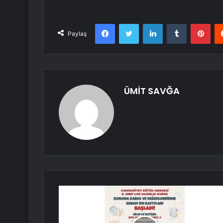
Facebook
Twitter
LinkedIn
Tumblr
Pint
Paylaş
ÜMİT SAVĞA