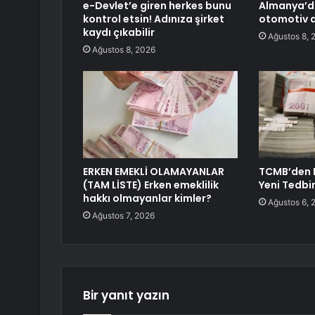
e-Devlet’e giren herkes bunu
Almanya’da
kontrol etsin! Adınıza şirket
otomotiv 
kaydı çıkabilir
Ağustos 8, 
Ağustos 8, 2026
ERKEN EMEKLİ OLAMAYANLAR
TCMB’den 
(TAM LİSTE) Erken emeklilik
Yeni Tedbir
hakkı olmayanlar kimler?
Ağustos 6, 
Ağustos 7, 2026
Bir yanıt yazın