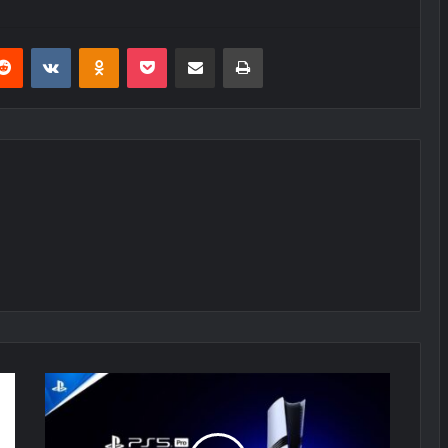
erest
Reddit
VKontakte
Odnoklassniki
Pocket
E-Posta ile paylaş
Yazdır