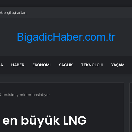
de çiftçi artan maliyetler nedeniyle tarlasını boş bıraktı
FA
HABER
EKONOMI
SAĞLIK
TEKNOLOJI
YAŞAM
tesisini yeniden başlatıyor
 en büyük LNG