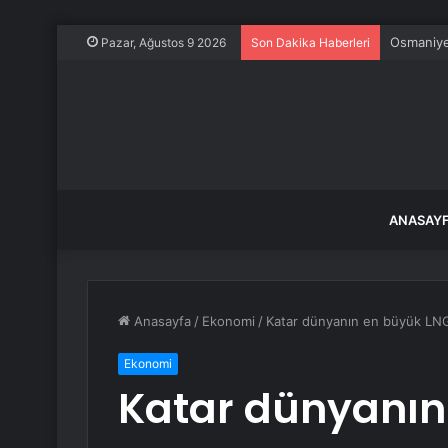
Osmaniye’
Pazar, Ağustos 9 2026
Son Dakika Haberleri
ANASAY
Anasayfa
/
Ekonomi
/
Katar dünyanın en büyük LNG 
Ekonomi
Katar dünyanın