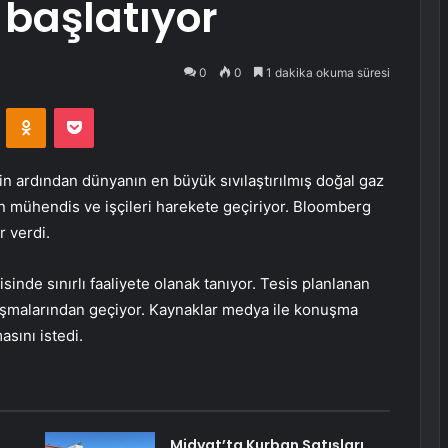
 başlatıyor
0
0
1 dakika okuma süresi
VKontakte
Odnoklassniki
Pocket
n ardından dünyanın en büyük sıvılaştırılmış doğal gaz
in mühendis ve işçileri harekete geçiriyor. Bloomberg
 verdi.
sinde sınırlı faaliyete olanak tanıyor. Tesis planlanan
ışmalarından geçiyor. Kaynaklar medya ile konuşma
asını istedi.
Midyat’ta Kurban Satışları