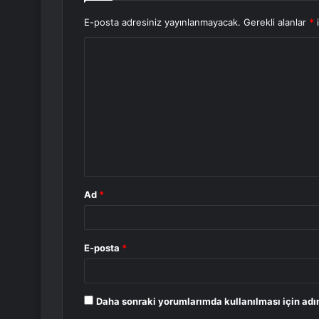
E-posta adresiniz yayınlanmayacak.
Gerekli alanlar
*
i
Y
o
r
u
m
*
Ad
*
E-posta
*
Daha sonraki yorumlarımda kullanılması için adı