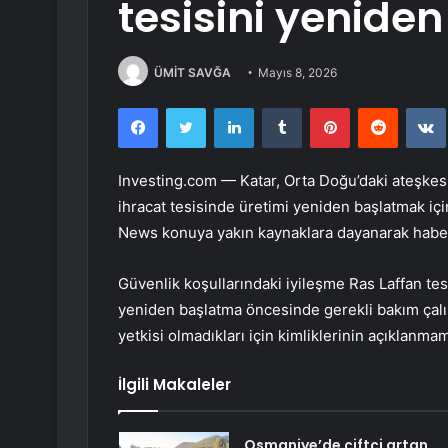
tesisini yeniden
ÜMİT SAVĞA
Mayıs 8, 2026
Facebook
Twitter
LinkedIn
Tumblr
Pinterest
Reddit
Investing.com — Katar, Orta Doğu’daki ateşkesi
ihracat tesisinde üretimi yeniden başlatmak iç
News konuya yakın kaynaklara dayanarak haber
Güvenlik koşullarındaki iyileşme Ras Laffan tesi
yeniden başlatma öncesinde gerekli bakım çal
yetkisi olmadıkları için kimliklerinin açıklanmam
İlgili Makaleler
Osmaniye’de çiftçi artan