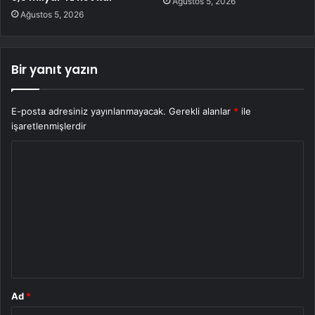
Ağustos 5, 2026
Ağustos 5, 2026
Bir yanıt yazın
E-posta adresiniz yayınlanmayacak.
Gerekli alanlar
*
ile
işaretlenmişlerdir
Y
o
r
u
m
*
Ad
*