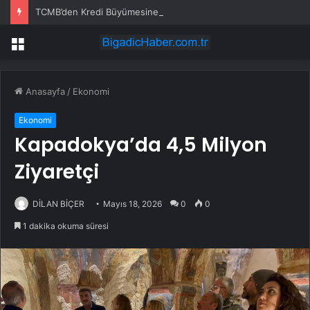
TCMB’den Kredi Büyümesine Yeni Tedbirler
Menü
Anasayfa
/
Ekonomi
Ekonomi
Kapadokya’da 4,5 Milyon
Ziyaretçi
DİLAN BİÇER
Mayıs 18, 2026
0
0
1 dakika okuma süresi