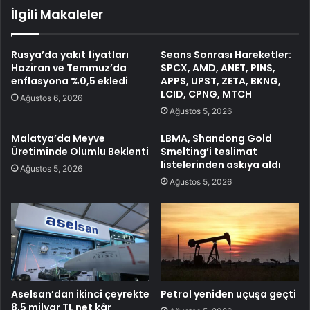
İlgili Makaleler
Rusya’da yakıt fiyatları
Seans Sonrası Hareketler:
Haziran ve Temmuz’da
SPCX, AMD, ANET, PINS,
enflasyona %0,5 ekledi
APPS, UPST, ZETA, BKNG,
LCID, CPNG, MTCH
Ağustos 6, 2026
Ağustos 5, 2026
Malatya’da Meyve
LBMA, Shandong Gold
Üretiminde Olumlu Beklenti
Smelting’i teslimat
listelerinden askıya aldı
Ağustos 5, 2026
Ağustos 5, 2026
Aselsan’dan ikinci çeyrekte
Petrol yeniden uçuşa geçti
8,5 milyar TL net kâr