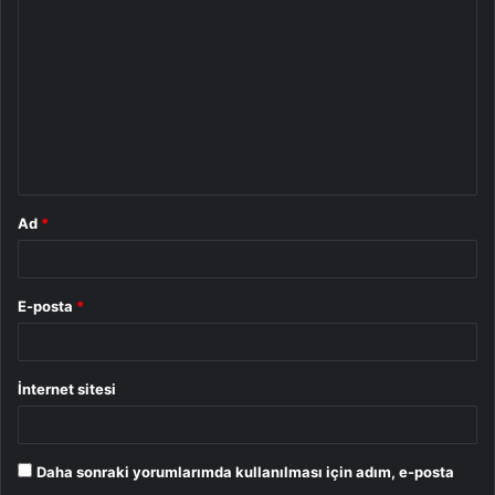
o
r
u
m
*
Ad
*
E-posta
*
İnternet sitesi
Daha sonraki yorumlarımda kullanılması için adım, e-posta