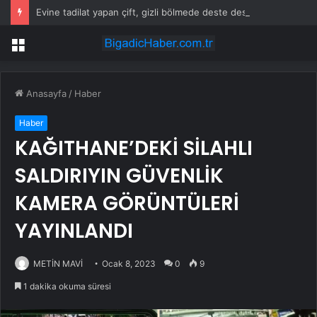
Evine tadilat yapan çift, gizli bölmede deste deste para buldu
Menü
Anasayfa
/
Haber
Haber
KAĞITHANE’DEKİ SİLAHLI
SALDIRIYIN GÜVENLİK
KAMERA GÖRÜNTÜLERİ
YAYINLANDI
METİN MAVİ
Ocak 8, 2023
0
9
1 dakika okuma süresi