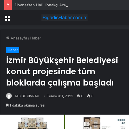
Diyanet’ten Halil Konakçı Açıklaması: “Soruşturma Devam Ediyor”
Menü
Anasayfa
/
Haber
Haber
İzmir Büyükşehir Belediyesi
konut projesinde tüm
bloklarda çalışma başladı
HABİBE KIVRAK
Temmuz 1, 2023
0
8
1 dakika okuma süresi