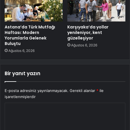
Astana’da Türk Mutfağı
Karşıyaka’da yollar
Haftası: Modern
yenileniyor, kent
Yorumlarla Gelenek
güzelleşiyor
Buluştu
Ağustos 6, 2026
Ağustos 6, 2026
Bir yanıt yazın
E-posta adresiniz yayınlanmayacak.
Gerekli alanlar
*
ile
işaretlenmişlerdir
Y
o
r