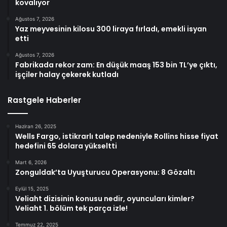
kovalıyor
Ağustos 7, 2026
Yaz meyvesinin kilosu 300 liraya fırladı, emekli isyan
etti
Ağustos 7, 2026
Fabrikada rekor zam: En düşük maaş 153 bin TL’ye çıktı,
işçiler halay çekerek kutladı
Rastgele Haberler
Haziran 26, 2025
Wells Fargo, istikrarlı talep nedeniyle Rollins hisse fiyat
hedefini 65 dolara yükseltti
Mart 6, 2026
Zonguldak’ta Uyuşturucu Operasyonu: 8 Gözaltı
Eylül 15, 2025
Veliaht dizisinin konusu nedir, oyuncuları kimler?
Veliaht 1. bölüm tek parça izle!
Temmuz 22, 2025