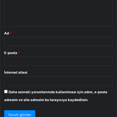
u
m
*
Ad
*
E-posta
*
İnternet sitesi
Daha sonraki yorumlarımda kullanılması için adım, e-posta
adresim ve site adresim bu tarayıcıya kaydedilsin.