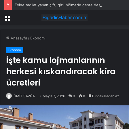
Evine tadilat yapan çift, gizli bölmede deste deste para buldu
Menü
Anasayfa
/
Ekonomi
Ekonomi
İşte kamu lojmanlarının
herkesi kıskandıracak kira
ücretleri
ÜMİT SAVĞA
Mayıs 7, 2026
0
0
Bir dakikadan az