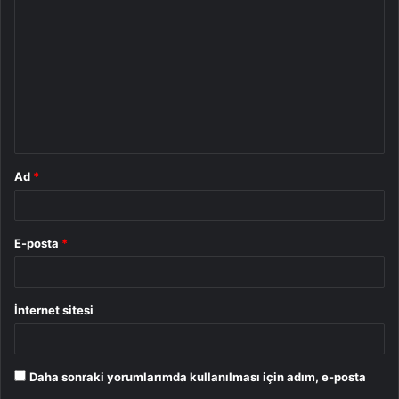
o
r
u
m
*
Ad
*
E-posta
*
İnternet sitesi
Daha sonraki yorumlarımda kullanılması için adım, e-posta