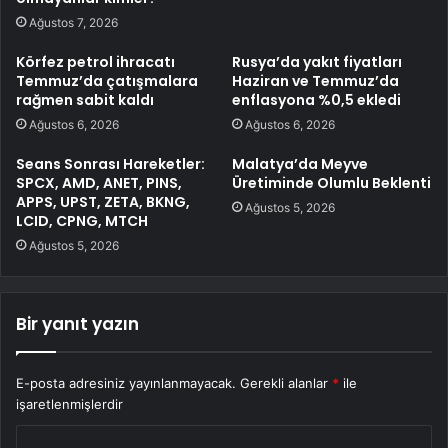
Ağustos 7, 2026
Körfez petrol ihracatı
Rusya’da yakıt fiyatları
Temmuz’da çatışmalara
Haziran ve Temmuz’da
rağmen sabit kaldı
enflasyona %0,5 ekledi
Ağustos 6, 2026
Ağustos 6, 2026
Seans Sonrası Hareketler:
Malatya’da Meyve
SPCX, AMD, ANET, PINS,
Üretiminde Olumlu Beklenti
APPS, UPST, ZETA, BKNG,
Ağustos 5, 2026
LCID, CPNG, MTCH
Ağustos 5, 2026
Bir yanıt yazın
E-posta adresiniz yayınlanmayacak.
Gerekli alanlar
*
ile
işaretlenmişlerdir
Y