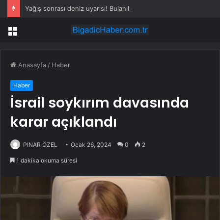
Yağış sonrası deniz uyarısı! Bulanık ve kötü kokulu suda yüzmeyin
Menü
Anasayfa
/
Haber
Haber
İsrail soykırım davasında
karar açıklandı
PINAR ÖZEL
Ocak 26, 2024
0
2
1 dakika okuma süresi