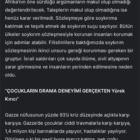
Afrika’nın öne sürdüğü argümanların makul olup olmadığı
değerlendirilecek. Taleplerin makul olup olmadığına ise
henüz karar verilmedi. Sözleşmeye göre soykırıma
katılmak ve teşvik etmek de soykırım suçu sayılıyor. Bütün
ülkeler soykırım sözleşmesiyle korunan insanları korumak
için adımlar atabilir. Filistinlilere baktığımızda soykırım
sözleşmesinin ikinci unsuru gereği korunması gereken bir
gruptur. İsrail saldırıları çok sayıda ölüme, sivil altyapının
zarar görmesine ve insanların yerinden edilmesine neden
oldu.
“ÇOCUKLARIN DRAMA DENEYİMİ GERÇEKTEN Yürek
Kırıcı”
Gazze nüfusunun yüzde 93’ü kriz düzeyinde açlıkla karşı
karşıya. Gazze’de çocuklar ciddi travmalarla karşı karşıya,
1,4 milyon kişi barınaklarda yaşıyor, hastalıklar yayılıyor.
Görünen o ki bir nesil buna maruz kalmış, pek çoğu