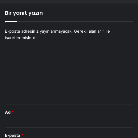
Bir yanıt yazın
E-posta adresiniz yayınlanmayacak.
Gerekli alanlar
*
ile
işaretlenmişlerdir
Y
o
r
u
m
*
Ad
*
E-posta
*