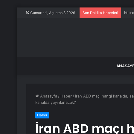
Kocae
Cumartesi, Ağustos 8 2026
Son Dakika Haberleri
ANASAY
Anasayfa
/
Haber
/
İran ABD maçı hangi kanalda, sa
kanalda yayınlanacak?
Haber
İran ABD maçı 