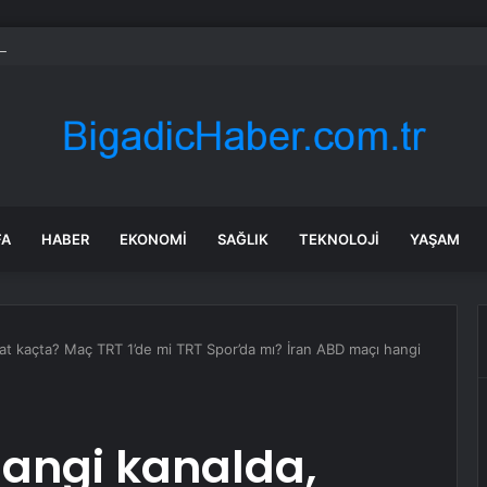
li’de Dilovası Kent Meydanı hızlandı
FA
HABER
EKONOMI
SAĞLIK
TEKNOLOJI
YAŞAM
at kaçta? Maç TRT 1’de mi TRT Spor’da mı? İran ABD maçı hangi
hangi kanalda,