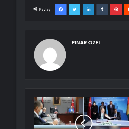
Facebook
Twitter
LinkedIn
Tumblr
Pint
Paylaş
PINAR ÖZEL