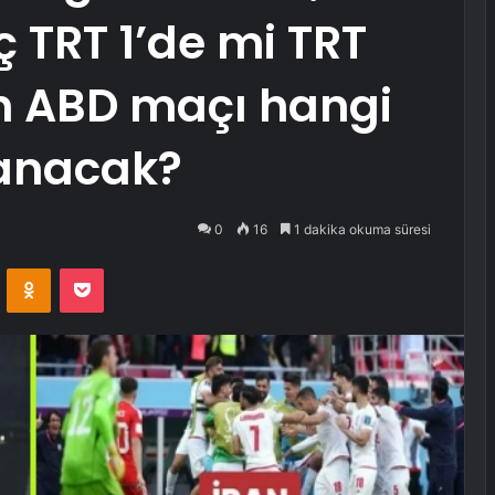
 TRT 1’de mi TRT
an ABD maçı hangi
anacak?
0
16
1 dakika okuma süresi
VKontakte
Odnoklassniki
Pocket