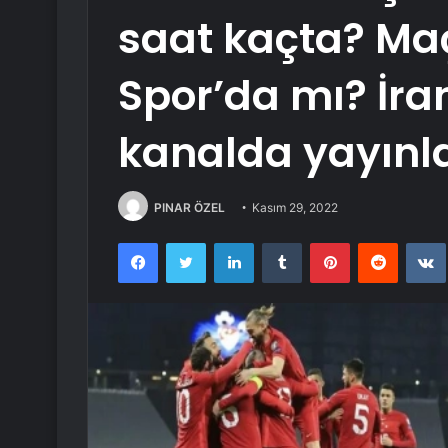
saat kaçta? Maç
Spor’da mı? İr
kanalda yayınl
PINAR ÖZEL
Kasım 29, 2022
Facebook
Twitter
LinkedIn
Tumblr
Pinterest
Reddit