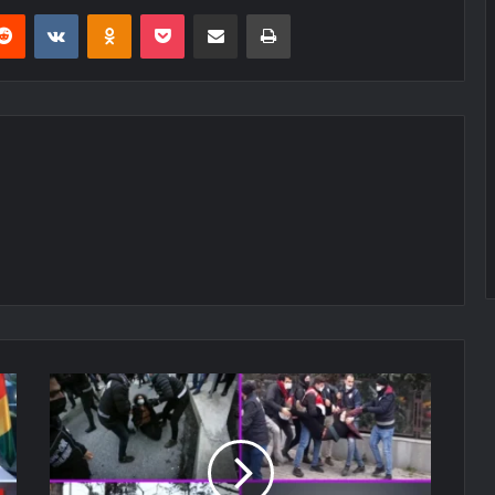
erest
Reddit
VKontakte
Odnoklassniki
Pocket
E-Posta ile paylaş
Yazdır