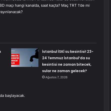
ABD maçı hangi kanalda, saat kaçta? Maç TRT 1’de mi
yayınlanacak?
n
İstanbul İSKİ su kesintisi! 23-
24 Temmuz İstanbul’da su
kesintisi ne zaman bitecek,
sular ne zaman gelecek?
Ağustos 7, 2026
’da başlayacak.