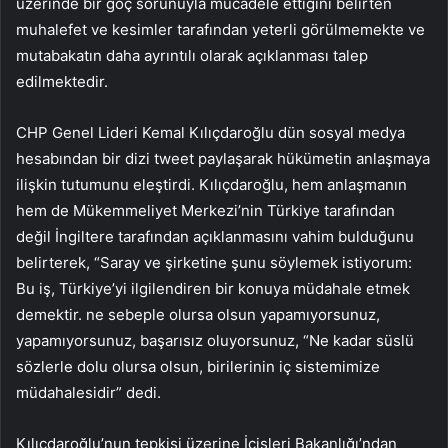
üzerinde bir göç sorunuyla mücadele ettiğini belirten
muhalefet ve kesimler tarafından yeterli görülmemekte ve
mutabakatın daha ayrıntılı olarak açıklanması talep
edilmektedir.
CHP Genel Lideri Kemal Kılıçdaroğlu dün sosyal medya
hesabından bir dizi tweet paylaşarak hükümetin anlaşmaya
ilişkin tutumunu eleştirdi. Kılıçdaroğlu, hem anlaşmanın
hem de Mükemmeliyet Merkezi’nin Türkiye tarafından
değil İngiltere tarafından açıklanmasını vahim bulduğunu
belirterek, “Saray ve şirketine şunu söylemek istiyorum:
Bu iş, Türkiye’yi ilgilendiren bir konuya müdahale etmek
demektir. ne sebeple olursa olsun yapamıyorsunuz,
yapamıyorsunuz, başarısız oluyorsunuz, “Ne kadar süslü
sözlerle dolu olursa olsun, birilerinin iç sistemimize
müdahalesidir” dedi.
Kılıçdaroğlu’nun tepkisi üzerine İçişleri Bakanlığı’ndan