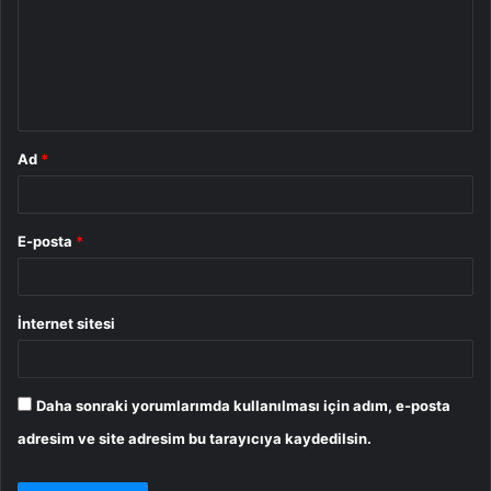
u
m
*
Ad
*
E-posta
*
İnternet sitesi
Daha sonraki yorumlarımda kullanılması için adım, e-posta
adresim ve site adresim bu tarayıcıya kaydedilsin.