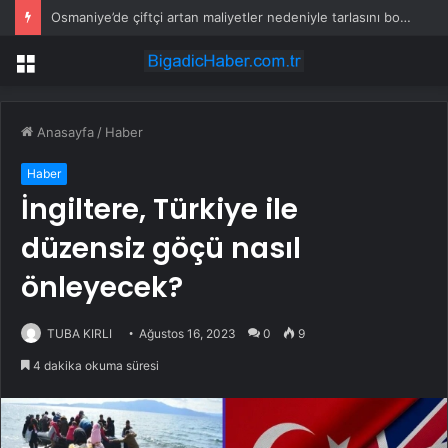
Osmaniye’de çiftçi artan maliyetler nedeniyle tarlasını boş bıraktı
Menü
Anasayfa
/
Haber
Haber
İngiltere, Türkiye ile
düzensiz göçü nasıl
önleyecek?
TUBA KIRLI
Ağustos 16, 2023
0
9
4 dakika okuma süresi