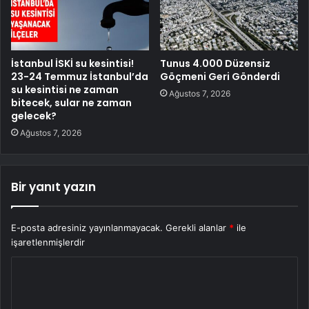
İstanbul İSKİ su kesintisi!
Tunus 4.000 Düzensiz
23-24 Temmuz İstanbul’da
Göçmeni Geri Gönderdi
su kesintisi ne zaman
Ağustos 7, 2026
bitecek, sular ne zaman
gelecek?
Ağustos 7, 2026
Bir yanıt yazın
E-posta adresiniz yayınlanmayacak.
Gerekli alanlar
*
ile
işaretlenmişlerdir
Y
o
r