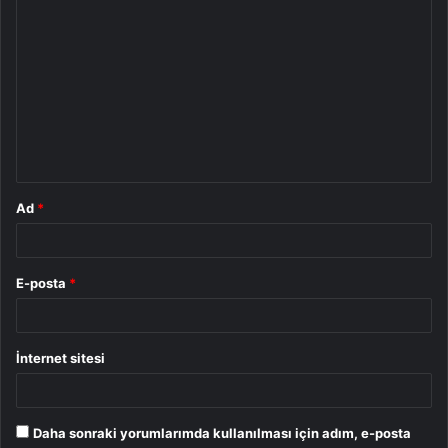
Y
o
r
u
m
*
Ad
*
E-posta
*
İnternet sitesi
Daha sonraki yorumlarımda kullanılması için adım, e-posta