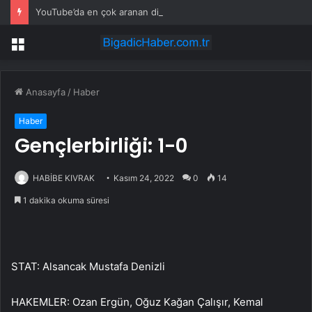
YouTube’da en çok aranan dizi belli oldu: O yapım adını zirveye yazdırdı
Menü
Anasayfa
/
Haber
Haber
Gençlerbirliği: 1-0
HABİBE KIVRAK
Kasım 24, 2022
0
14
1 dakika okuma süresi
STAT: Alsancak Mustafa Denizli
HAKEMLER: Ozan Ergün, Oğuz Kağan Çalışır, Kemal