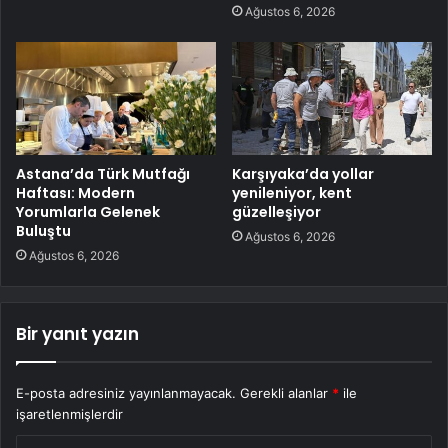
Ağustos 6, 2026
Astana’da Türk Mutfağı
Karşıyaka’da yollar
Haftası: Modern
yenileniyor, kent
Yorumlarla Gelenek
güzelleşiyor
Buluştu
Ağustos 6, 2026
Ağustos 6, 2026
Bir yanıt yazın
E-posta adresiniz yayınlanmayacak.
Gerekli alanlar
*
ile
işaretlenmişlerdir