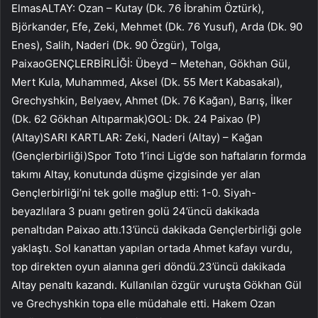
ElmasALTAY: Ozan – Kutay (Dk. 76 İbrahim Öztürk),
Björkander, Efe, Zeki, Mehmet (Dk. 76 Yusuf), Arda (Dk. 90
Enes), Salih, Naderi (Dk. 90 Özgür), Tolga,
PaixaoGENÇLERBİRLİĞİ: Übeyd – Metehan, Gökhan Gül,
Mert Kula, Muhammed, Aksel (Dk. 55 Mert Kabasakal),
Grechyshkin, Belyaev, Ahmet (Dk. 76 Kağan), Barış, İlker
(Dk. 62 Gökhan Altıparmak)GOL: Dk. 24 Paixao (P)
(Altay)SARI KARTLAR: Zeki, Naderi (Altay) – Kağan
(Gençlerbirliği)Spor Toto 1’inci Lig’de son haftaların formda
takımı Altay, konutunda düşme çizgisinde yer alan
Gençlerbirliği’ni tek golle mağlup etti: 1-0. Siyah-
beyazlılara 3 puanı getiren golü 24’üncü dakikada
penaltıdan Paixao attı.13’üncü dakikada Gençlerbirliği gole
yaklaştı. Sol kanattan yapılan ortada Ahmet kafayı vurdu,
top direkten oyun alanına geri döndü.23’üncü dakikada
Altay penaltı kazandı. Kullanılan özgür vuruşta Gökhan Gül
ve Grechyshkin topa elle müdahale etti. Hakem Ozan