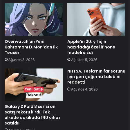
Overwatch’un Yeni
Apple’ın 20. yıl için
Kahramanı D.Mon’dan İlk
hazırladığı özel iPhone
Teaser!
modeli sızdı
Ağustos 5, 2026
Ağustos 5, 2026
NHTSA, Tesla’nın far sorunu
için geri çağırma talebini
reddetti
Ağustos 4, 2026
Galaxy Z Fold 8 serisi ön
satış rekoru kırdı: Tek
ülkede dakikada 140 cihaz
satıldı!