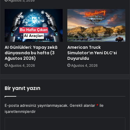
Ağustos 5, 2026
AI Günlükleri: Yapay zekâ
American Truck
dünyasında bu hafta (3
Simulator’ın Yeni DLC’si
Ağustos 2026)
Duyuruldu
Ağustos 4, 2026
Ağustos 4, 2026
Bir yanıt yazın
E-posta adresiniz yayınlanmayacak.
Gerekli alanlar
*
ile
işaretlenmişlerdir
Y