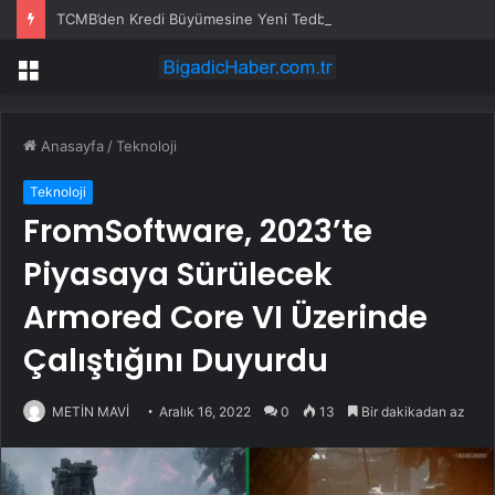
TCMB’den Kredi Büyümesine Yeni Tedbirler
Menü
Anasayfa
/
Teknoloji
Teknoloji
FromSoftware, 2023’te
Piyasaya Sürülecek
Armored Core VI Üzerinde
Çalıştığını Duyurdu
METİN MAVİ
Aralık 16, 2022
0
13
Bir dakikadan az