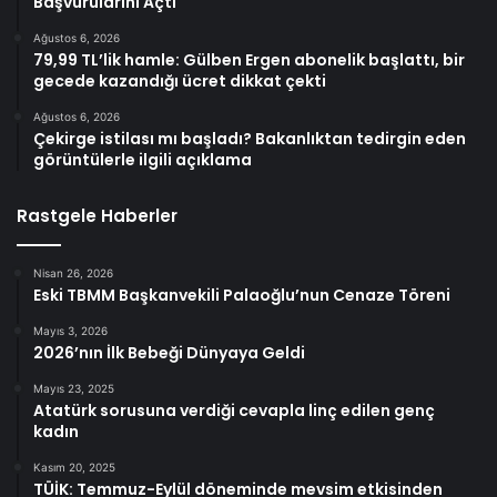
Başvurularını Açtı
Ağustos 6, 2026
79,99 TL’lik hamle: Gülben Ergen abonelik başlattı, bir
gecede kazandığı ücret dikkat çekti
Ağustos 6, 2026
Çekirge istilası mı başladı? Bakanlıktan tedirgin eden
görüntülerle ilgili açıklama
Rastgele Haberler
Nisan 26, 2026
Eski TBMM Başkanvekili Palaoğlu’nun Cenaze Töreni
Mayıs 3, 2026
2026’nın İlk Bebeği Dünyaya Geldi
Mayıs 23, 2025
Atatürk sorusuna verdiği cevapla linç edilen genç
kadın
Kasım 20, 2025
TÜİK: Temmuz-Eylül döneminde mevsim etkisinden