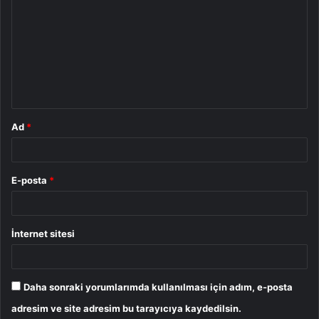
o
r
u
m
*
Ad
*
E-posta
*
İnternet sitesi
Daha sonraki yorumlarımda kullanılması için adım, e-posta
adresim ve site adresim bu tarayıcıya kaydedilsin.