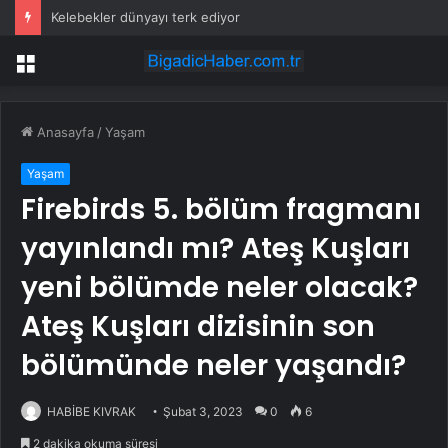
Kelebekler dünyayı terk ediyor
Menü
Anasayfa
/
Yaşam
Yaşam
Firebirds 5. bölüm fragmanı
yayınlandı mı? Ateş Kuşları
yeni bölümde neler olacak?
Ateş Kuşları dizisinin son
bölümünde neler yaşandı?
HABİBE KIVRAK
Şubat 3, 2023
0
6
2 dakika okuma süresi