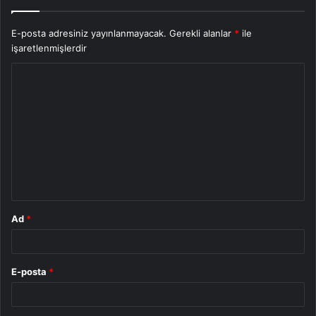
E-posta adresiniz yayınlanmayacak.
Gerekli alanlar
*
ile
işaretlenmişlerdir
Y
o
r
u
m
*
Ad
*
E-posta
*