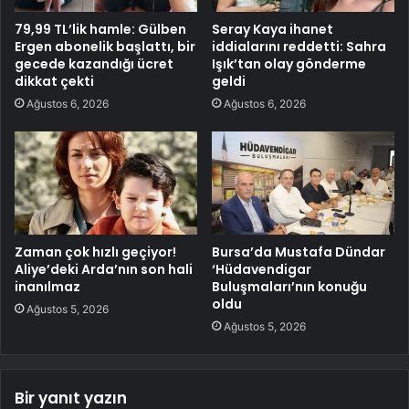
79,99 TL’lik hamle: Gülben
Seray Kaya ihanet
Ergen abonelik başlattı, bir
iddialarını reddetti: Sahra
gecede kazandığı ücret
Işık’tan olay gönderme
dikkat çekti
geldi
Ağustos 6, 2026
Ağustos 6, 2026
Zaman çok hızlı geçiyor!
Bursa’da Mustafa Dündar
Aliye’deki Arda’nın son hali
‘Hüdavendigar
inanılmaz
Buluşmaları’nın konuğu
oldu
Ağustos 5, 2026
Ağustos 5, 2026
Bir yanıt yazın