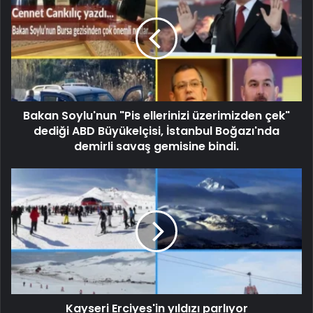
Bakan Soylu'nun "Pis ellerinizi üzerimizden çek"
dediği ABD Büyükelçisi, İstanbul Boğazı'nda
demirli savaş gemisine bindi.
Kayseri Erciyes'in yıldızı parlıyor