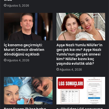
Ağustos 5, 2026
İç kanama geçirmişti:
Ayşe Nazlı Yumlu Nilüfer’in
Murat Cemcir direkten
gerçek kızı mı? Ayşe Nazlı
döndüğünü açıkladı
Yumlu’nun gerçek annesi
kim? Nilüfer kızını kaç
Ağustos 4, 2026
yaşında evlatlık aldı?
Ağustos 4, 2026
Bora Duran ilk kez baba
e-Okul’dan LGS sonucuna