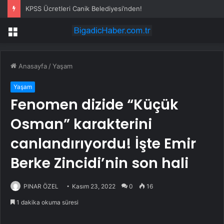
KPSS Ücretleri Canik Belediyesi’nden!
Menü
Anasayfa
/
Yaşam
Yaşam
Fenomen dizide “Küçük
Osman” karakterini
canlandırıyordu! İşte Emir
Berke Zincidi’nin son hali
PINAR ÖZEL
Kasım 23, 2022
0
16
1 dakika okuma süresi