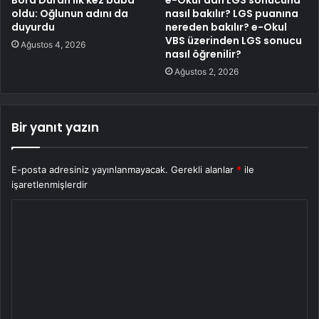
oldu: Oğlunun adını da
nasıl bakılır? LGS puanına
duyurdu
nereden bakılır? e-Okul
VBS üzerinden LGS sonucu
Ağustos 4, 2026
nasıl öğrenilir?
Ağustos 2, 2026
Bir yanıt yazın
E-posta adresiniz yayınlanmayacak.
Gerekli alanlar
*
ile
işaretlenmişlerdir
Y
o
r
u
m
*