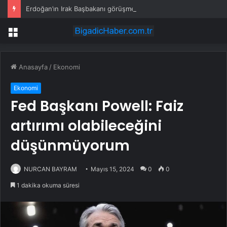
Erdoğan’ın Irak Başbakanı görüşmesinde canlı yayında imza krizi
Menü
Anasayfa
/
Ekonomi
Ekonomi
Fed Başkanı Powell: Faiz
artırımı olabileceğini
düşünmüyorum
NURCAN BAYRAM
Mayıs 15, 2024
0
0
1 dakika okuma süresi