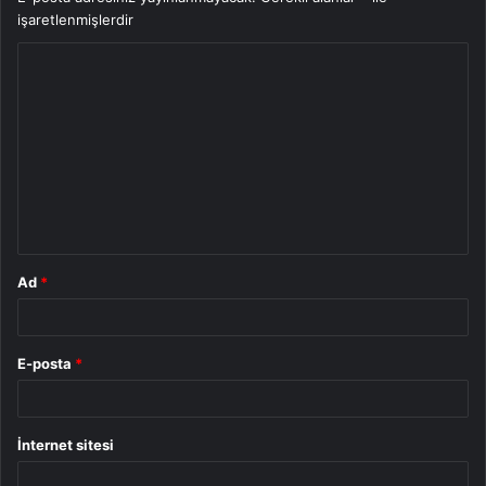
işaretlenmişlerdir
Y
o
r
u
m
*
Ad
*
E-posta
*
İnternet sitesi