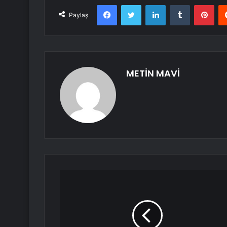
Facebook
Twitter
LinkedIn
Tumblr
Pint
Paylaş
METİN MAVİ