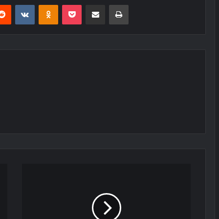
erest
Reddit
VKontakte
Odnoklassniki
Pocket
E-Posta ile paylaş
Yazdır