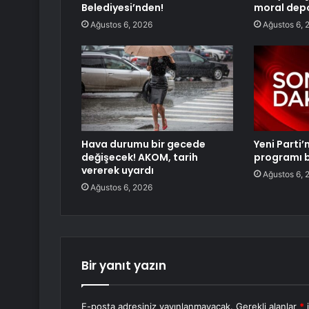
Belediyesi’nden!
moral dep
Ağustos 6, 2026
Ağustos 6, 
Hava durumu bir gecede
Yeni Parti’
değişecek! AKOM, tarih
programı b
vererek uyardı
Ağustos 6, 
Ağustos 6, 2026
Bir yanıt yazın
E-posta adresiniz yayınlanmayacak.
Gerekli alanlar
*
i