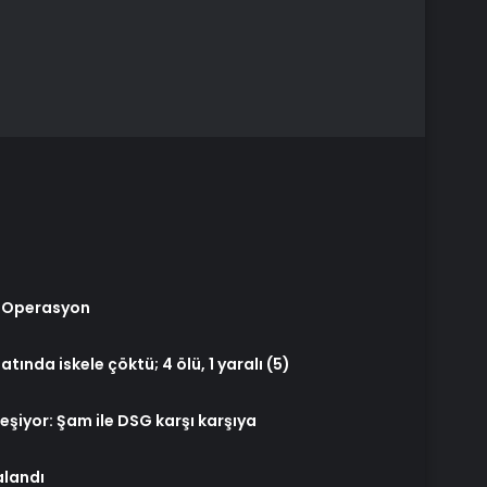
e Operasyon
tında iskele çöktü; 4 ölü, 1 yaralı (5)
inleşiyor: Şam ile DSG karşı karşıya
alandı