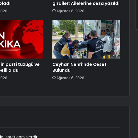
oladı
girdiler: Ailelerine ceza yazıldı
2026
Ağustos 6, 2026
nin parti tüzüğü ve
Ceyhan Nehri’nde Ceset
elli oldu
Bulundu
2026
Ağustos 6, 2026
le işaretlenmişlerdir