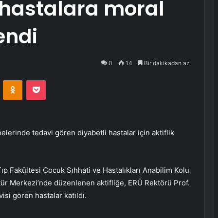
 hastalara moral
endi
0
14
Bir dakikadan az
VKontakte
Odnoklassniki
Pocket
lerinde tedavi gören diyabetli hastalar için aktiflik
 Fakültesi Çocuk Sıhhati ve Hastalıkları Anabilim Kolu
tür Merkezi’nde düzenlenen aktifliğe, ERÜ Rektörü Prof.
isi gören hastalar katıldı.