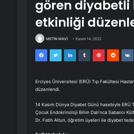
gören diyabetli
etkinliği düzenl
METİN MAVİ
Kasım 14, 2022
Facebook
Twitter
LinkedIn
Tumblr
Pinterest
Reddit
Erciyes Üniversitesi (ERÜ) Tıp Fakültesi Hastane
düzenlendi.
14 Kasım Dünya Diyabet Günü hasebiyle ERÜ Tıp
Çocuk Endokrinoloji Bilim Dalı’nca Sabancı Kül
Dr. Fatih Altun, öğretim üyeleri ile diyabet tedav