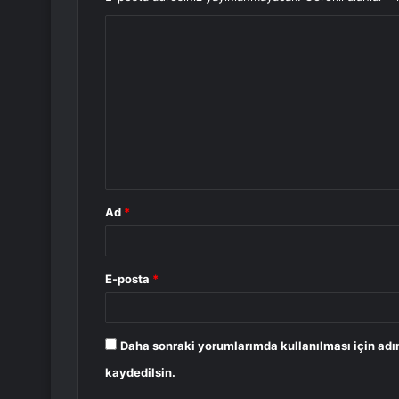
Y
o
r
u
m
*
Ad
*
E-posta
*
Daha sonraki yorumlarımda kullanılması için adı
kaydedilsin.