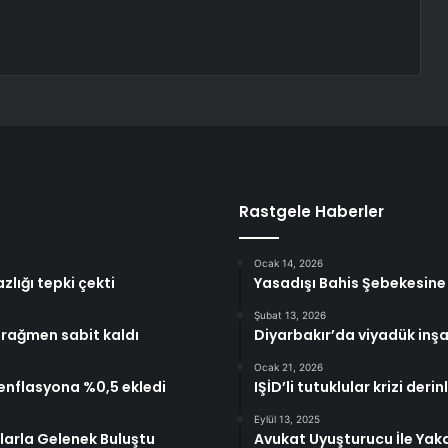
Rastgele Haberler
Ocak 14, 2026
lığı tepki çekti
Yasadışı Bahis Şebekesin
Şubat 13, 2026
 rağmen sabit kaldı
Diyarbakır’da viyadük inşaa
Ocak 21, 2026
 enflasyona %0,5 ekledi
IŞİD’li tutuklular krizi der
Eylül 13, 2025
larla Gelenek Buluştu
Avukat Uyuşturucu İle Yak