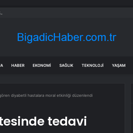
z petrol ihracatı Temmuz’da çatışmalara rağmen sabit kaldı
FA
HABER
EKONOMI
SAĞLIK
TEKNOLOJI
YAŞAM
ören diyabetli hastalara moral etkinliği düzenlendi
itesinde tedavi