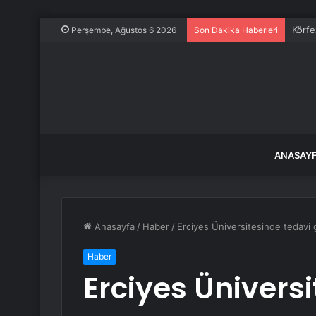
Körfe
Perşembe, Ağustos 6 2026
Son Dakika Haberleri
ANASAY
Anasayfa
/
Haber
/
Erciyes Üniversitesinde tedavi g
Haber
Erciyes Ünivers