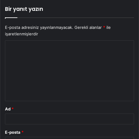
Bir yanıt yazın
E-posta adresiniz yayınlanmayacak.
Gerekli alanlar
*
ile
işaretlenmişlerdir
Y
o
r
u
m
*
Ad
*
E-posta
*