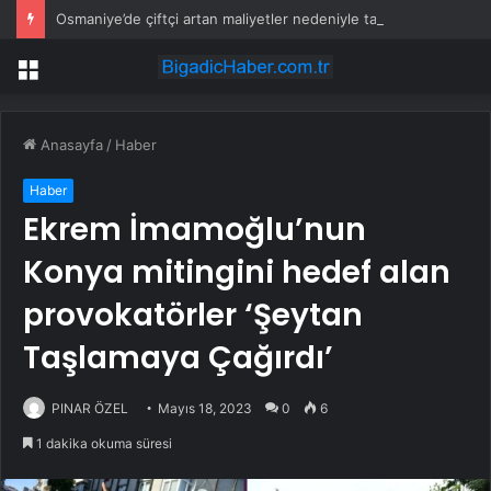
Osmaniye’de çiftçi artan maliyetler nedeniyle tarlasını boş bıraktı
Menü
Anasayfa
/
Haber
Haber
Ekrem İmamoğlu’nun
Konya mitingini hedef alan
provokatörler ‘Şeytan
Taşlamaya Çağırdı’
PINAR ÖZEL
Mayıs 18, 2023
0
6
1 dakika okuma süresi