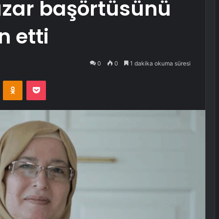
yazar başörtüsünü
n etti
0
0
1 dakika okuma süresi
VKontakte
Odnoklassniki
Pocket