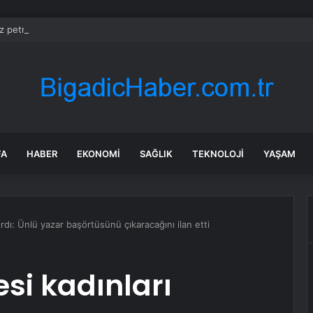
z petrol ihracatı Temmuz’da çatışmalara rağmen sabit kaldı
FA
HABER
EKONOMI
SAĞLIK
TEKNOLOJI
YAŞAM
ırdı: Ünlü yazar başörtüsünü çıkaracağını ilan etti
si kadınları