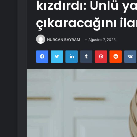
kızdırdı: Ünlü 
çıkaracağını ila
NURCAN BAYRAM
Ağustos 7, 2025
Facebook
Twitter
LinkedIn
Tumblr
Pinterest
Reddit