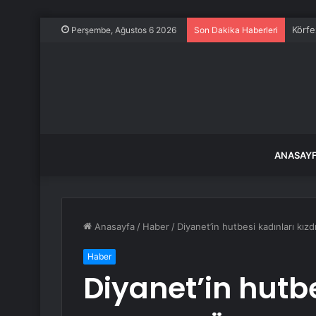
Körfe
Perşembe, Ağustos 6 2026
Son Dakika Haberleri
ANASAY
Anasayfa
/
Haber
/
Diyanet’in hutbesi kadınları kızd
Haber
Diyanet’in hutbe