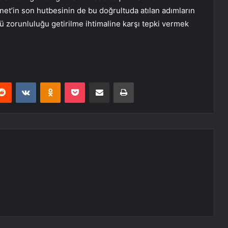
net’in son hutbesinin de bu doğrultuda atılan adımların
sü zorunluluğu getirilme ihtimaline karşı tepki vermek
erest
Reddit
VKontakte
Odnoklassniki
Pocket
E-Posta ile paylaş
Yazdır