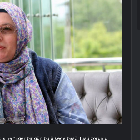
isine “Eğer bir gün bu ülkede başörtüsü zorunlu