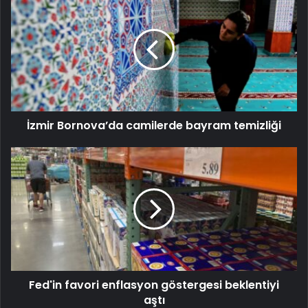
İzmir Bornova’da camilerde bayram temizliği
Fed'in favori enflasyon göstergesi beklentiyi
aştı