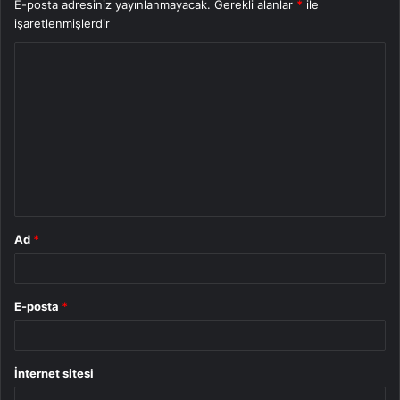
E-posta adresiniz yayınlanmayacak.
Gerekli alanlar
*
ile
işaretlenmişlerdir
Y
o
r
u
m
*
Ad
*
E-posta
*
İnternet sitesi