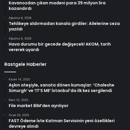
Kavanozdan çıkan madeni para 39 milyon lira
kazandırdı
Ağustos 6, 2026
Tehlikeye aldırmadan kanala girdiler: Ailelerine ceza
yazıldı
Ağustos 6, 2026
Hava durumu bir gecede değişecek! AKOM, tarih
vererek uyardı
Rastgele Haberler
Kasım 14, 2025
Aşkın ateşiyle, sanata dönen kumaşlar: ‘Chaleshe
Simurgh’ ve ‘IT’S ME’ İstanbul’da ilk kez sergilendi
Mart 12, 2025
File market BİM’den ayrılıyor
Ocak 24, 2025
FAST Ödeme İste Katman Servisinin yeni özellikleri
devreye alındı