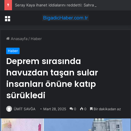
Seray Kaya ihanet iddialarını reddetti: Sahra Işık’tan olay gönderme geldi
Menü
Anasayfa
/
Haber
Haber
Deprem sırasında
havuzdan taşan sular
insanları önüne katıp
sürükledi
ÜMİT SAVĞA
Mart 28, 2025
0
0
Bir dakikadan az