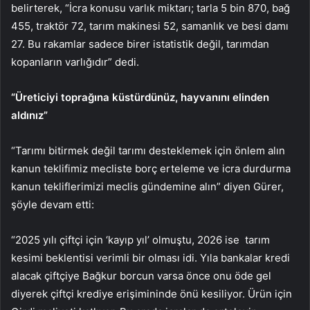
belirterek, “İcra konusu varlık miktarı; tarla 5 bin 870, bağ
455, traktör 72, tarım makinesi 52, samanlık ve besi damı
27. Bu rakamlar sadece birer istatistik değil, tarımdan
kopanların varlığıdır” dedi.
“Üreticiyi toprağına küstürdünüz, hayvanını elinden
aldınız”
“Tarımı bitirmek değil tarımı desteklemek için önlem alın
kanun teklifimiz mecliste borç erteleme ve icra durdurma
kanun tekliflerimizi meclis gündemine alın” diyen Gürer,
şöyle devam etti:
“2025 yılı çiftçi için ‘kayıp yıl’ olmuştu, 2026 ise tarım
kesimi beklentisi verimli bir olması idi. Yıla bankalar kredi
alacak çiftçiye Bağkur borcun varsa önce onu öde gel
diyerek çiftçi krediye erişimininde önü kesiliyor. Ürün için