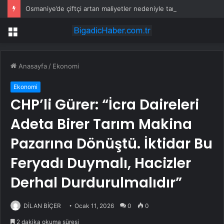
Osmaniye’de çiftçi artan maliyetler nedeniyle tarlasını boş bıraktı
Menü
Anasayfa
/
Ekonomi
Ekonomi
CHP’li Gürer: “İcra Daireleri
Adeta Birer Tarım Makina
Pazarına Dönüştü. İktidar Bu
Feryadı Duymalı, Hacizler
Derhal Durdurulmalıdır”
DİLAN BİÇER
Ocak 11, 2026
0
0
2 dakika okuma süresi