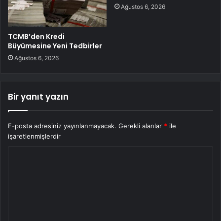
Ağustos 6, 2026
TCMB’den Kredi
Büyümesine Yeni Tedbirler
Ağustos 6, 2026
Bir yanıt yazın
E-posta adresiniz yayınlanmayacak.
Gerekli alanlar
*
ile
işaretlenmişlerdir
Y
o
r
u
m