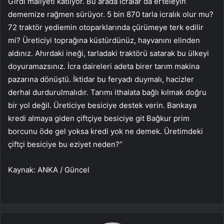
Girdi maliyeti katlıyor. Bu arada icralar da erteleyin
dememize rağmen sürüyor. 5 bin 870 tarla icralık olur mu?
72 traktör yediemin otoparklarında çürümeye terk edilir
mi? Üreticiyi toprağına küstürdünüz, hayvanını elinden
aldınız. Ahırdaki ineği, tarladaki traktörü satarak bu ülkeyi
doyuramazsınız. İcra daireleri adeta birer tarım makina
pazarına dönüştü. İktidar bu feryadı duymalı, hacizler
derhal durdurulmalıdır. Tarımı ithalata bağlı kılmak doğru
bir yol değil. Üreticiye besiciye destek verin. Bankaya
kredi almaya giden çiftçiye besiciye git Bağkur prim
borcunu öde gel yoksa kredi yok ne demek. Üretimdeki
çiftçi besiciye bu eziyet neden?”
Kaynak: ANKA / Güncel