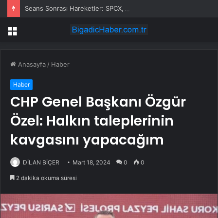
Seans Sonrası Hareketler: SPCX, AMD, ANET, PINS, APPS, UPST, ZETA, BKNG, LCID, CPNG, MTCH
Menü
Anasayfa
/
Haber
Haber
CHP Genel Başkanı Özgür
Özel: Halkın taleplerinin
kavgasını yapacağım
DİLAN BİÇER
Mart 18, 2024
0
0
2 dakika okuma süresi