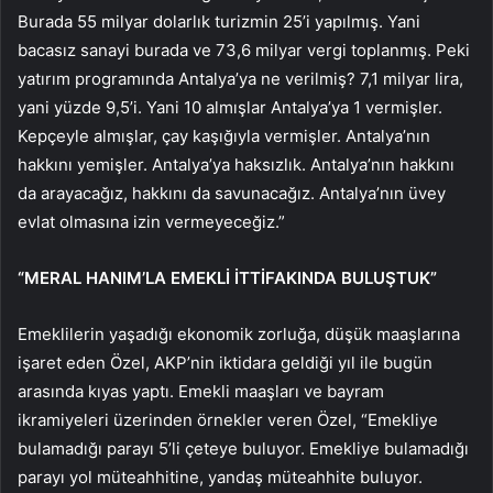
Burada 55 milyar dolarlık turizmin 25’i yapılmış. Yani
bacasız sanayi burada ve 73,6 milyar vergi toplanmış. Peki
yatırım programında Antalya’ya ne verilmiş? 7,1 milyar lira,
yani yüzde 9,5’i. Yani 10 almışlar Antalya’ya 1 vermişler.
Kepçeyle almışlar, çay kaşığıyla vermişler. Antalya’nın
hakkını yemişler. Antalya’ya haksızlık. Antalya’nın hakkını
da arayacağız, hakkını da savunacağız. Antalya’nın üvey
evlat olmasına izin vermeyeceğiz.”
“MERAL HANIM’LA EMEKLİ İTTİFAKINDA BULUŞTUK”
Emeklilerin yaşadığı ekonomik zorluğa, düşük maaşlarına
işaret eden Özel, AKP’nin iktidara geldiği yıl ile bugün
arasında kıyas yaptı. Emekli maaşları ve bayram
ikramiyeleri üzerinden örnekler veren Özel, “Emekliye
bulamadığı parayı 5’li çeteye buluyor. Emekliye bulamadığı
parayı yol müteahhitine, yandaş müteahhite buluyor.